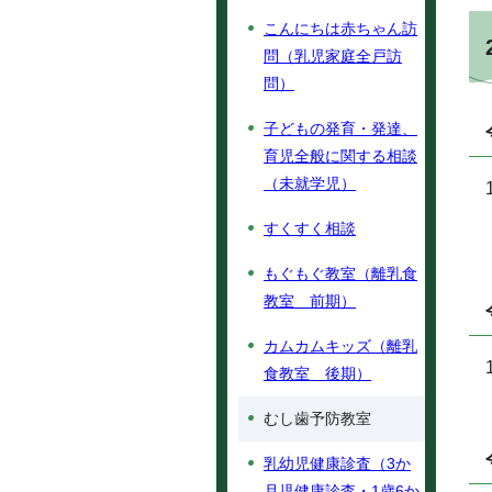
こんにちは赤ちゃん訪
問（乳児家庭全戸訪
問）
子どもの発育・発達、
育児全般に関する相談
（未就学児）
すくすく相談
もぐもぐ教室（離乳食
教室 前期）
カムカムキッズ（離乳
食教室 後期）
むし歯予防教室
乳幼児健康診査（3か
月児健康診査・1歳6か