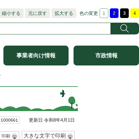
縮小する
元に戻す
拡大する
色の変更
事業者向け情報
市政情報
室
更新日 令和8年4月1日
000661
大きな文字で印刷
印刷