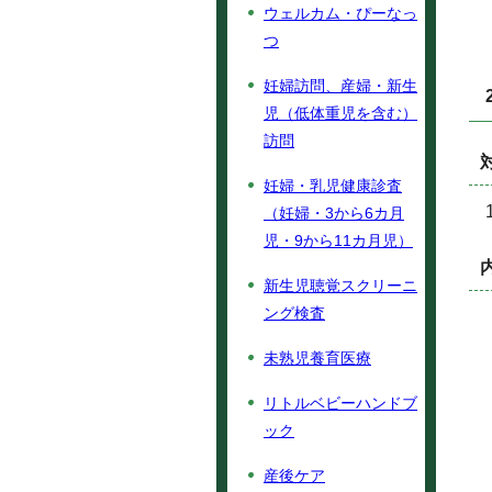
ウェルカム・ぴーなっ
つ
妊婦訪問、産婦・新生
児（低体重児を含む）
訪問
妊婦・乳児健康診査
（妊婦・3から6カ月
児・9から11カ月児）
新生児聴覚スクリーニ
ング検査
未熟児養育医療
リトルベビーハンドブ
ック
産後ケア