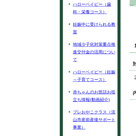
ハローベイビー（歯
科・栄養コース）
妊娠中に受けられる教
室
地域少子化対策重点推
進交付金の活用につい
て
ハローベイビー（妊娠
～子育てコース）
赤ちゃんのお世話お役
立ち情報(動画紹介)
プレおやこクラス（流
山市産前産後サポート
事業）