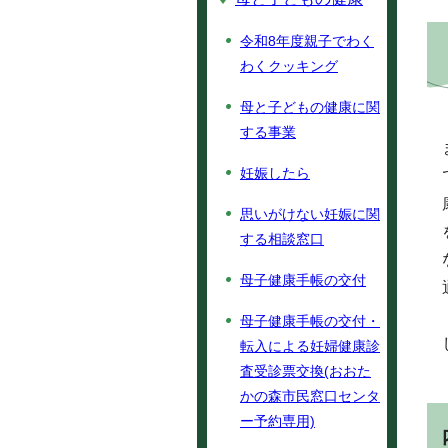
令和8年度親子でわく
わくクッキング
母と子どもの健康に関
する事業
妊娠したら
思いがけない妊娠に関
する相談窓口
母子健康手帳の交付
母子健康手帳の交付・
転入による妊婦健康診
査受診票交換(おおた
かの森市民窓口センタ
ー予約専用)