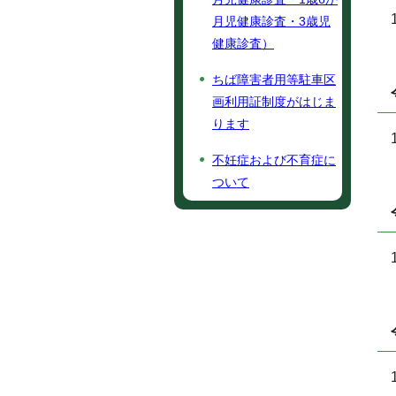
月児健康診査・3歳児
健康診査）
ちば障害者用等駐車区
画利用証制度がはじま
ります
不妊症および不育症に
ついて