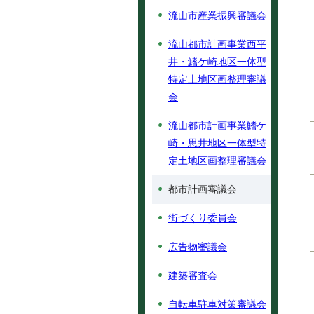
流山市産業振興審議会
流山都市計画事業西平
井・鰭ケ崎地区一体型
特定土地区画整理審議
会
流山都市計画事業鰭ケ
崎・思井地区一体型特
定土地区画整理審議会
都市計画審議会
街づくり委員会
広告物審議会
建築審査会
自転車駐車対策審議会