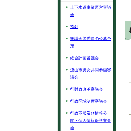
上下水道事業運営審議
会
指針
審議会等委員の公募予
定
総合計画審議会
流山市男女共同参画審
議会
行財政改革審議会
行政区域制度審議会
行政不服及び情報公
開・個人情報保護審査
会