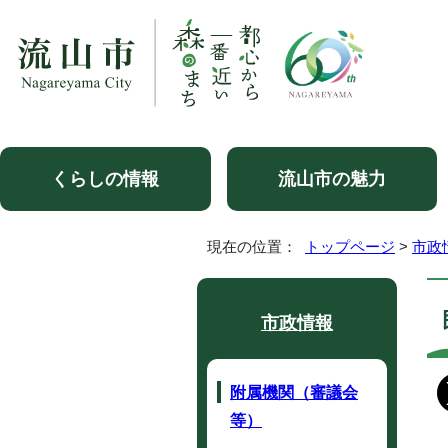
くらしの情報
流山市の魅力
現在の位置：
トップページ
>
市政
市政情報
附属機関（審議会
等）