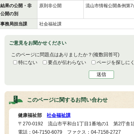
結果の公開・非
原則非公開
流山市情報公開条例第7
公開の別
事務局担当課
社会福祉課
ご意見をお聞かせください
このページに問題点はありましたか？
(複数回答可)
特にない
要点が伝わらない
ページを探しに
送信
このページに関する
お問い合わせ
健康福祉部
社会福祉課
〒270-0192 流山市平和台1丁目1番地の1 第2庁舎
電話：04-7150-6079 ファクス：04-7158-2727