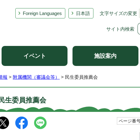
Foreign Languages
日本語
文字サイズの変更
サイト内検索
イベント
施設案内
情報
>
附属機関（審議会等）
> 民生委員推薦会
民生委員推薦会
ページ番号1