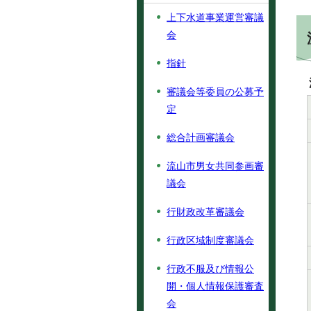
上下水道事業運営審議
会
指針
審議会等委員の公募予
定
総合計画審議会
流山市男女共同参画審
議会
行財政改革審議会
行政区域制度審議会
行政不服及び情報公
開・個人情報保護審査
会