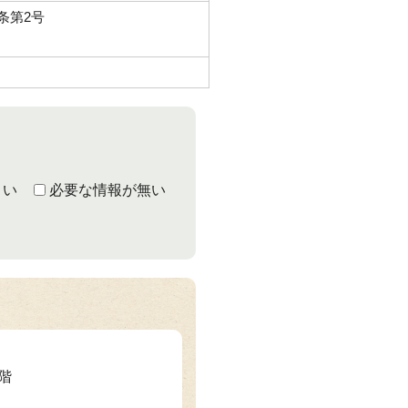
条第2号
くい
必要な情報が無い
1階