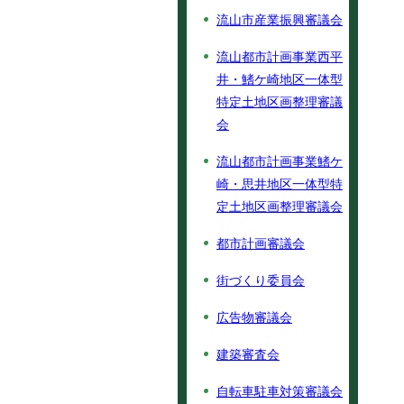
流山市産業振興審議会
流山都市計画事業西平
井・鰭ケ崎地区一体型
特定土地区画整理審議
会
流山都市計画事業鰭ケ
崎・思井地区一体型特
定土地区画整理審議会
都市計画審議会
街づくり委員会
広告物審議会
建築審査会
自転車駐車対策審議会