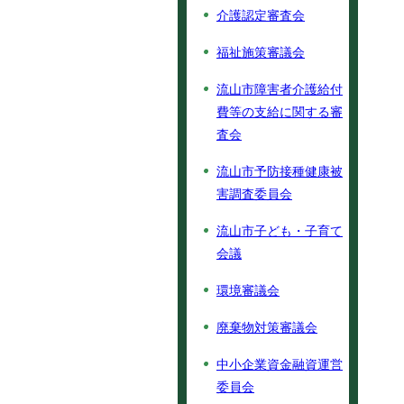
介護認定審査会
福祉施策審議会
流山市障害者介護給付
費等の支給に関する審
査会
流山市予防接種健康被
害調査委員会
流山市子ども・子育て
会議
環境審議会
廃棄物対策審議会
中小企業資金融資運営
委員会