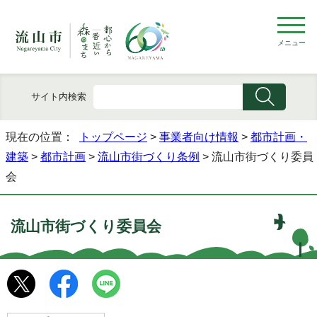
メニュー
サイト内検索
現在の位置：
トップページ
>
事業者向け情報
>
都市計画・
建築
>
都市計画
>
流山市街づくり条例
> 流山市街づくり委員
会
流山市街づくり委員会