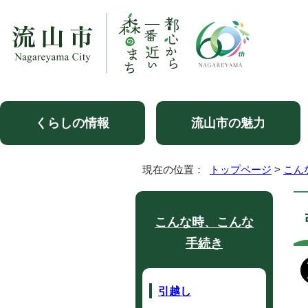
くらしの情報
流山市の魅力
現在の位置：
トップページ
>
こん
こんな時、こんな
手続き
引越し