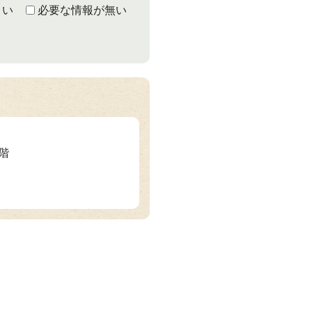
くい
必要な情報が無い
1階