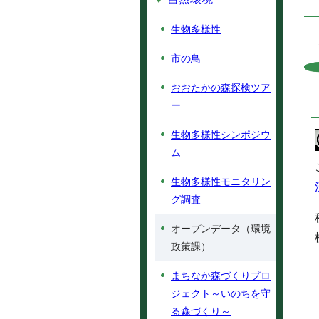
生物多様性
市の鳥
おおたかの森探検ツア
ー
生物多様性シンポジウ
ム
生物多様性モニタリン
グ調査
オープンデータ（環境
政策課）
まちなか森づくりプロ
ジェクト～いのちを守
る森づくり～