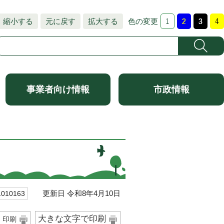
縮小する
元に戻す
拡大する
色の変更
事業者向け情報
市政情報
更新日 令和8年4月10日
10163
大きな文字で印刷
印刷