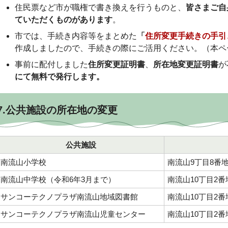
住民票など市が職権で書き換えを行うものと、
皆さまご自
ていただくものがあります
。
市では、手続き内容等をまとめた
「
住所変更手続きの手引
作成しましたので、手続きの際にご活用ください。（本ペ
事前に配付しました
住所変更証明書
、
所在地変更証明書
が
にて無料で発行します。
7.公共施設の所在地の変更
公共施設
南流山小学校
南流山9
南流山中学校（令和6年3月まで）
南流山10丁目2番
サンコーテクノプラザ南流山地域図書館
南流山10丁目2番
サンコーテクノプラザ南流山児童センター
南流山10丁目2番