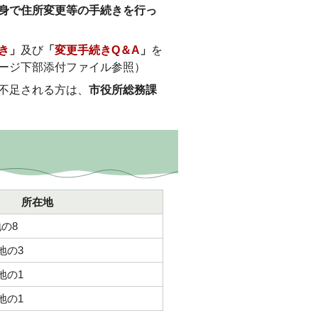
身で住所変更等の手続きを行っ
き
」
及び
「
変更手続きQ＆A
」
を
ージ下部添付ファイル参照）
不足される方は、
市役所総務課
所在地
丁目8番地の8
地の3
地の1
地の1