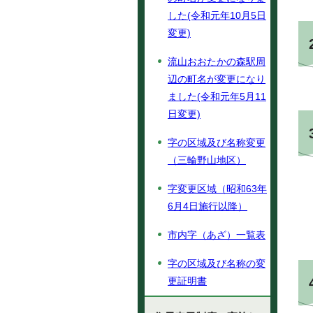
した(令和元年10月5日
変更)
流山おおたかの森駅周
辺の町名が変更になり
ました(令和元年5月11
日変更)
字の区域及び名称変更
（三輪野山地区）
字変更区域（昭和63年
6月4日施行以降）
市内字（あざ）一覧表
字の区域及び名称の変
更証明書