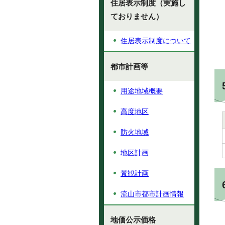
住居表示制度（実施し
ておりません）
住居表示制度について
都市計画等
用途地域概要
高度地区
防火地域
地区計画
景観計画
流山市都市計画情報
地価公示価格