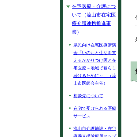
在宅医療・介護につ
いて（流山市在宅医
療介護連携推進事
業）
県民向け在宅医療講演
会「いのちと生活を支
えるかかりつけ医と在
宅医療～地域で暮らし
続けるために～」（流
山市医師会主催）
相談先について
在宅で受けられる医療
サービス
流山市介護施設・在宅
療養支援診療所マップ