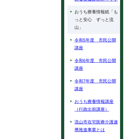
おうち療養情報紙「も
っと安心 ずっと流
山」
令和5年度 市民公開
講座
令和6年度 市民公開
講座
令和7年度 市民公開
講座
おうち療養情報講座
（行政出前講座）
流山市在宅医療介護連
携推進事業とは