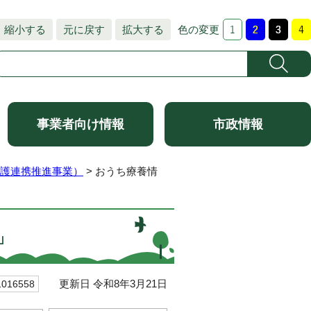
縮小する
元に戻す
拡大する
色の変更
事業者向け情報
市政情報
護連携推進事業）
> おうち療養情
」
更新日 令和8年3月21日
16558