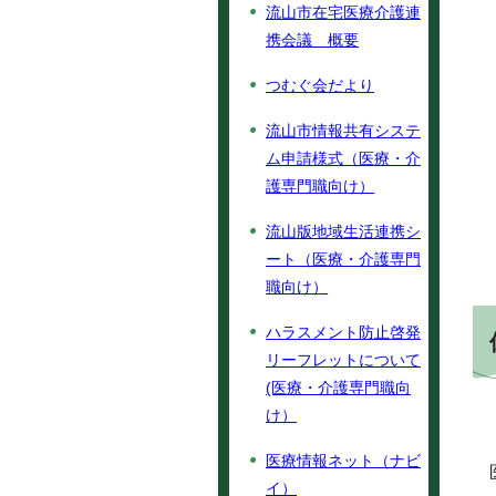
流山市在宅医療介護連
携会議 概要
つむぐ会だより
流山市情報共有システ
ム申請様式（医療・介
護専門職向け）
流山版地域生活連携シ
ート（医療・介護専門
職向け）
ハラスメント防止啓発
リーフレットについて
(医療・介護専門職向
け）
医療情報ネット（ナビ
イ）