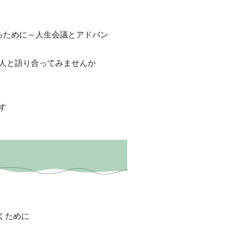
るために～人生会議とアドバン
人と語り合ってみませんか
す
くために