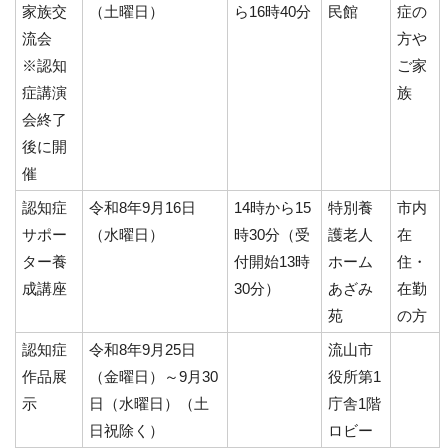
家族交
（土曜日）
ら16時40分
民館
症の
流会
方や
※認知
ご家
症講演
族
会終了
後に開
催
認知症
令和8年9月16日
14時から15
特別養
市内
サポー
（水曜日）
時30分（受
護老人
在
ター養
付開始13時
ホーム
住・
成講座
30分）
あざみ
在勤
苑
の方
認知症
令和8年9月25日
流山市
作品展
（金曜日）～9月30
役所第1
示
日（水曜日）（土
庁舎1階
日祝除く）
ロビー