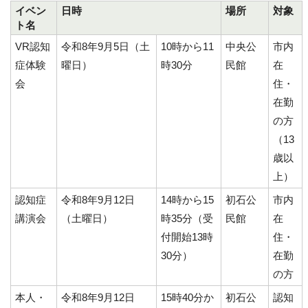
イベン
日時
場所
対象
ト名
VR認知
令和8年9月5日（土
10時から11
中央公
市内
症体験
曜日）
時30分
民館
在
会
住・
在勤
の方
（13
歳以
上）
認知症
令和8年9月12日
14時から15
初石公
市内
講演会
（土曜日）
時35分（受
民館
在
付開始13時
住・
30分）
在勤
の方
本人・
令和8年9月12日
15時40分か
初石公
認知