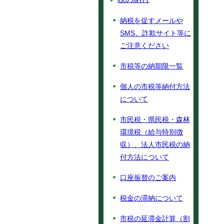
納税を促すメールや
SMS、詐欺サイト等に
ご注意ください
市税等の納期限一覧
個人の市税等納付方法
について
市民税・県民税・森林
環境税（給与特別徴
収）、法人市民税の納
付方法について
口座振替のご案内
税金の滞納について
市税の延滞金計算（割