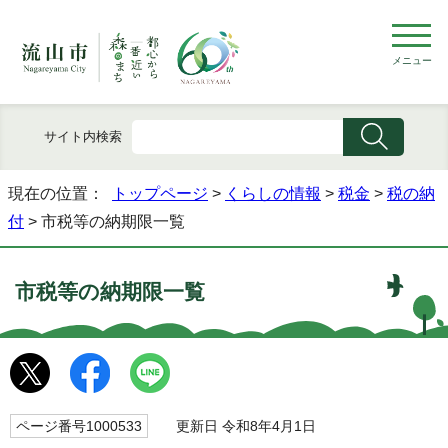
メニュー
サイト内検索
現在の位置：
トップページ
>
くらしの情報
>
税金
>
税の納
付
> 市税等の納期限一覧
市税等の納期限一覧
ページ番号1000533
更新日 令和8年4月1日