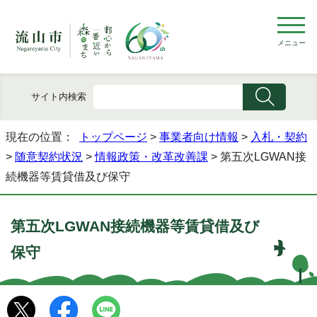
メニュー
サイト内検索
現在の位置：
トップページ
>
事業者向け情報
>
入札・契約
>
随意契約状況
>
情報政策・改革改善課
> 第五次LGWAN接
続機器等賃貸借及び保守
第五次LGWAN接続機器等賃貸借及び
保守