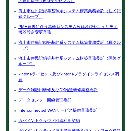
の運用保守（600ライセンス）
流山市住民記録等基幹系システム構築業務委託（住民記
録グループ）
PMH連携に伴う基幹系システム改修及びセキュリティ
機器設定変更業務
流山市住民記録等基幹系システム構築業務委託（税グル
ープ）
流山市住民記録等基幹系システム構築業務委託（保険グ
ループ）
kintoneライセンス及びkintoneプラグインライセンス調
達
データ利活用研修及びDX推進研修業務委託
データセンター回線管理委託
Interconnected WANサービス提供業務委託
ガバメントクラウド回線利用契約
ガバメントクラウド運用管理補助及びネットワーク構築