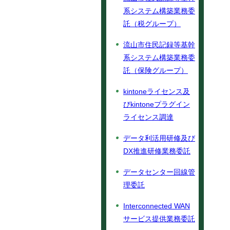
系システム構築業務委
託（税グループ）
流山市住民記録等基幹
系システム構築業務委
託（保険グループ）
kintoneライセンス及
びkintoneプラグイン
ライセンス調達
データ利活用研修及び
DX推進研修業務委託
データセンター回線管
理委託
Interconnected WAN
サービス提供業務委託