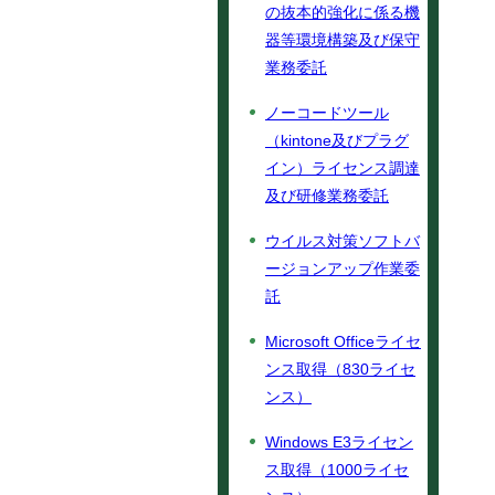
の抜本的強化に係る機
器等環境構築及び保守
業務委託
ノーコードツール
（kintone及びプラグ
イン）ライセンス調達
及び研修業務委託
ウイルス対策ソフトバ
ージョンアップ作業委
託
Microsoft Officeライセ
ンス取得（830ライセ
ンス）
Windows E3ライセン
ス取得（1000ライセ