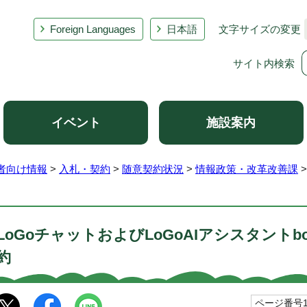
Foreign Languages
日本語
文字サイズの変更
サイト内検索
イベント
施設案内
者向け情報
>
入札・契約
>
随意契約状況
>
情報政策・改革改善課
>
LoGoチャットおよびLoGoAIアシスタント
約
ページ番号10