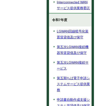
Interconnected WAN
サービス提供業務委託
令和7年度
LGWAN回線暗号化装
置賃貸借及び保守
第五次LGWAN接続機
器等賃貸借及び保守
第五次LGWAN接続サ
ービス
第五期ちば電子申請シ
ステムサービス提供業
務
申請書自動作成支援シ
ステム賃貸借及び保守