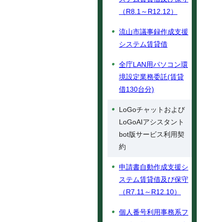
（R8.1～R12.12）
流山市議事録作成支援
システム賃貸借
全庁LAN用パソコン環
境設定業務委託(賃貸
借130台分)
LoGoチャットおよび
LoGoAIアシスタント
bot版サービス利用契
約
申請書自動作成支援シ
ステム賃貸借及び保守
（R7.11～R12.10）
個人番号利用事務系フ