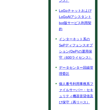
ンス）
LoGoチャットおよび
LoGoAIアシスタント
bot版サービス利用契
約
インターネット系の
SePディフェンスオプ
ション(DeP)の運用保
守（600ライセンス）
データセンター回線管
理委託
個人番号利用事務系フ
ァイルサーバー・セキ
ュリティ機器賃貸借及
び保守（再リース）