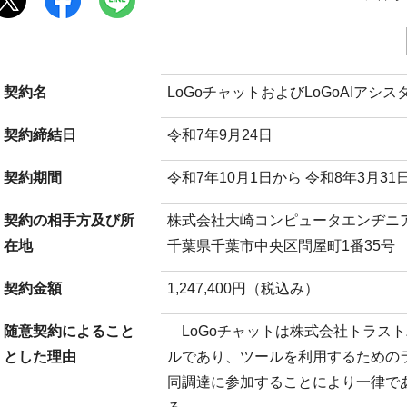
契約名
LoGoチャットおよびLoGoAIアシ
契約締結日
令和7年9月24日
契約期間
令和7年10月1日から 令和8年3月31
契約の相手方及び所
株式会社大崎コンピュータエンヂニ
在地
千葉県千葉市中央区問屋町1番35号
契約金額
1,247,400円（税込み）
随意契約によること
LoGoチャットは株式会社トラス
とした理由
ルであり、ツールを利用するための
同調達に参加することにより一律で