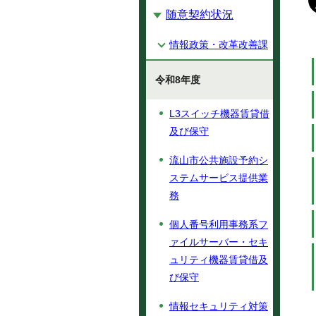
随意契約状況
情報政策・改革改善課
令和8年度
L3スイッチ機器賃貸借
及び保守
流山市公共施設予約シ
ステムサービス提供業
務
個人番号利用事務系フ
ァイルサーバー・セキ
ュリティ機器賃貸借及
び保守
情報セキュリティ対策