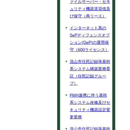
ァイルサーバー・セキ
ュリティ機器賃貸借及
び保守（再リース）
インターネット系の
SePディフェンスオプ
ション(DeP)の運用保
守（600ライセンス）
流山市住民記録等基幹
系システム構築業務委
託（住民記録グルー
プ）
PMH連携に伴う基幹
系システム改修及びセ
キュリティ機器設定変
更業務
流山市住民記録等基幹