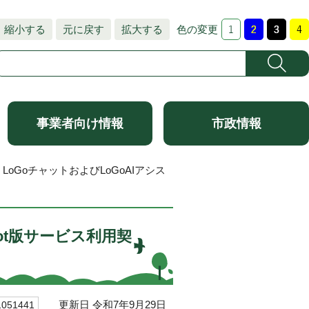
縮小する
元に戻す
拡大する
色の変更
事業者向け情報
市政情報
 LoGoチャットおよびLoGoAIアシス
bot版サービス利用契
更新日 令和7年9月29日
51441