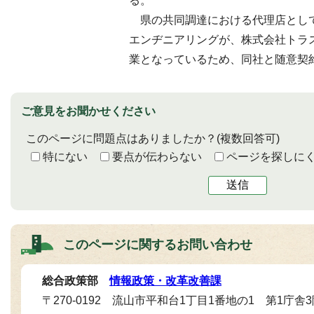
る。
県の共同調達における代理店とし
エンヂニアリングが、株式会社トラ
業となっているため、同社と随意契
ご意見をお聞かせください
このページに問題点はありましたか？
(複数回答可)
特にない
要点が伝わらない
ページを探しに
送信
このページに関する
お問い合わせ
総合政策部
情報政策・改革改善課
〒270-0192 流山市平和台1丁目1番地の1 第1庁舎