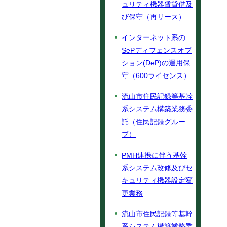
ュリティ機器賃貸借及
び保守（再リース）
インターネット系の
SePディフェンスオプ
ション(DeP)の運用保
守（600ライセンス）
流山市住民記録等基幹
系システム構築業務委
託（住民記録グルー
プ）
PMH連携に伴う基幹
系システム改修及びセ
キュリティ機器設定変
更業務
流山市住民記録等基幹
系システム構築業務委