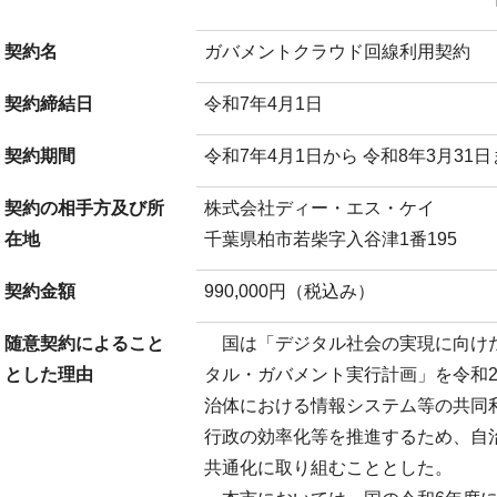
契約名
ガバメントクラウド回線利用契約
契約締結日
令和7年4月1日
契約期間
令和7年4月1日から 令和8年3月31
契約の相手方及び所
株式会社ディー・エス・ケイ
在地
千葉県柏市若柴字入谷津1番195
契約金額
990,000円（税込み）
随意契約によること
国は「デジタル社会の実現に向け
とした理由
タル・ガバメント実行計画」を令和2
治体における情報システム等の共同
行政の効率化等を推進するため、自
共通化に取り組むこととした。