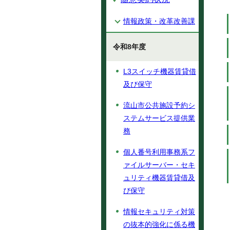
情報政策・改革改善課
令和8年度
L3スイッチ機器賃貸借
及び保守
流山市公共施設予約シ
ステムサービス提供業
務
個人番号利用事務系フ
ァイルサーバー・セキ
ュリティ機器賃貸借及
び保守
情報セキュリティ対策
の抜本的強化に係る機