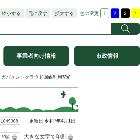
縮小する
元に戻す
拡大する
色の変更
事業者向け情報
市政情報
> ガバメントクラウド回線利用契約
更新日 令和7年4月1日
049068
大きな文字で印刷
印刷