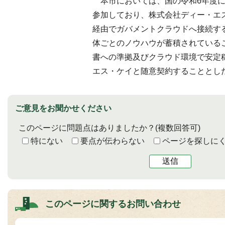
本市においては、国の令和6年度に
参加しており、株式会社ディー・エ
経由でガバメントクラウドへ接続す
体ごとのノウハウが蓄積されている
書への準拠及びクラウド環境で安定
エス・ケイと随意契約することとし
ご意見をお聞かせください
このページに問題点はありましたか？
(複数回答可)
特にない
要点が伝わらない
ページを探しに
送信
このページに関する
お問い合わせ