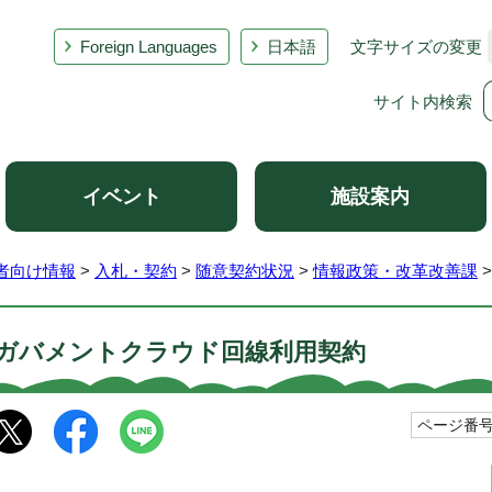
Foreign Languages
日本語
文字サイズの変更
サイト内検索
イベント
施設案内
者向け情報
>
入札・契約
>
随意契約状況
>
情報政策・改革改善課
ガバメントクラウド回線利用契約
ページ番号1