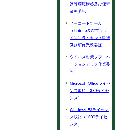
器等環境構築及び保守
業務委託
ノーコードツール
（kintone及びプラグ
イン）ライセンス調達
及び研修業務委託
ウイルス対策ソフトバ
ージョンアップ作業委
託
Microsoft Officeライセ
ンス取得（830ライセ
ンス）
Windows E3ライセン
ス取得（1000ライセ
ンス）