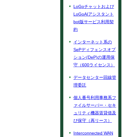
LoGoチャットおよび
LoGoAIアシスタント
bot版サービス利用契
約
インターネット系の
SePディフェンスオプ
ション(DeP)の運用保
守（600ライセンス）
データセンター回線管
理委託
個人番号利用事務系フ
ァイルサーバー・セキ
ュリティ機器賃貸借及
び保守（再リース）
Interconnected WAN