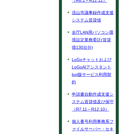
（R8.1～R12.12）
流山市議事録作成支援
システム賃貸借
全庁LAN用パソコン環
境設定業務委託(賃貸
借130台分)
LoGoチャットおよび
LoGoAIアシスタント
bot版サービス利用契
約
申請書自動作成支援シ
ステム賃貸借及び保守
（R7.11～R12.10）
個人番号利用事務系フ
ァイルサーバー・セキ