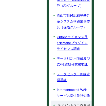
託（税グループ）
流山市住民記録等基幹
系システム構築業務委
託（保険グループ）
kintoneライセンス及
びkintoneプラグイン
ライセンス調達
データ利活用研修及び
DX推進研修業務委託
データセンター回線管
理委託
Interconnected WAN
サービス提供業務委託
ガバメントクラウド回