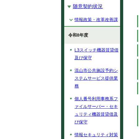
随意契約状況
情報政策・改革改善課
令和8年度
L3スイッチ機器賃貸借
及び保守
流山市公共施設予約シ
ステムサービス提供業
務
個人番号利用事務系フ
ァイルサーバー・セキ
ュリティ機器賃貸借及
び保守
情報セキュリティ対策