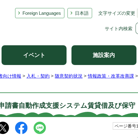
Foreign Languages
日本語
文字サイズの変更
サイト内検索
イベント
施設案内
者向け情報
>
入札・契約
>
随意契約状況
>
情報政策・改革改善課
申請書自動作成支援システム賃貸借及び保守（R7.
ページ番号10