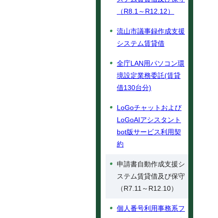
（R8.1～R12.12）
流山市議事録作成支援
システム賃貸借
全庁LAN用パソコン環
境設定業務委託(賃貸
借130台分)
LoGoチャットおよび
LoGoAIアシスタント
bot版サービス利用契
約
申請書自動作成支援シ
ステム賃貸借及び保守
（R7.11～R12.10）
個人番号利用事務系フ