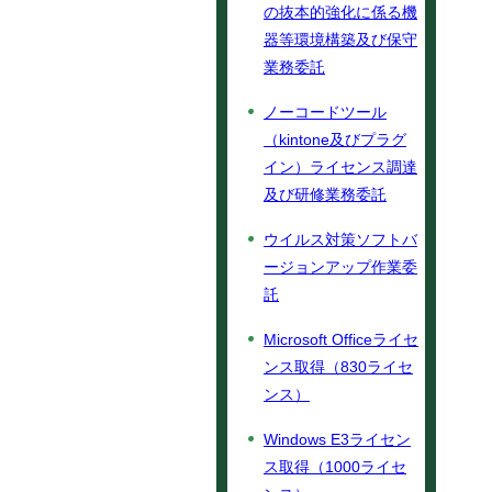
の抜本的強化に係る機
器等環境構築及び保守
業務委託
ノーコードツール
（kintone及びプラグ
イン）ライセンス調達
及び研修業務委託
ウイルス対策ソフトバ
ージョンアップ作業委
託
Microsoft Officeライセ
ンス取得（830ライセ
ンス）
Windows E3ライセン
ス取得（1000ライセ