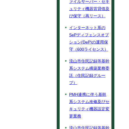
ァイルサーバー・セキ
ュリティ機器賃貸借及
び保守（再リース）
インターネット系の
SePディフェンスオプ
ション(DeP)の運用保
守（600ライセンス）
流山市住民記録等基幹
系システム構築業務委
託（住民記録グルー
プ）
PMH連携に伴う基幹
系システム改修及びセ
キュリティ機器設定変
更業務
流山市住民記録等基幹