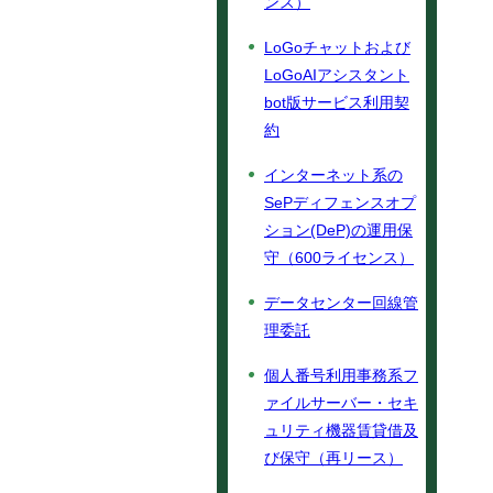
ンス）
LoGoチャットおよび
LoGoAIアシスタント
bot版サービス利用契
約
インターネット系の
SePディフェンスオプ
ション(DeP)の運用保
守（600ライセンス）
データセンター回線管
理委託
個人番号利用事務系フ
ァイルサーバー・セキ
ュリティ機器賃貸借及
び保守（再リース）