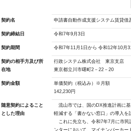
契約名
申請書自動作成支援システム賃貸借及び保
契約締結日
令和7年9月3日
契約期間
令和7年11月1日から 令和12年10月
契約の相手方及び所
行政システム株式会社 東京支店
在地
東京都立川市曙町2－22－20
契約金額
単価契約（税込み）※月額
142,230円
随意契約によること
流山市では、国のDX推進計画に基
とした理由
軽減する「書かない窓口」の導入を
これに先立ち、令和7年7月に市民
ンターにおいて、マイナンバーカー