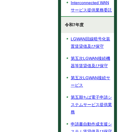
Interconnected WAN
サービス提供業務委託
令和7年度
LGWAN回線暗号化装
置賃貸借及び保守
第五次LGWAN接続機
器等賃貸借及び保守
第五次LGWAN接続サ
ービス
第五期ちば電子申請シ
ステムサービス提供業
務
申請書自動作成支援シ
ステム賃貸借及び保守