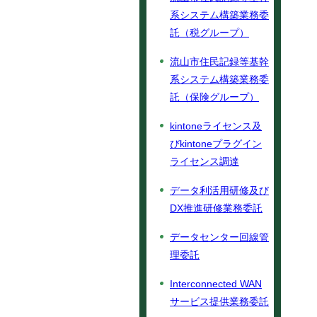
系システム構築業務委
託（税グループ）
流山市住民記録等基幹
系システム構築業務委
託（保険グループ）
kintoneライセンス及
びkintoneプラグイン
ライセンス調達
データ利活用研修及び
DX推進研修業務委託
データセンター回線管
理委託
Interconnected WAN
サービス提供業務委託