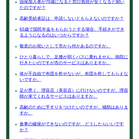
国保加入者が70歳になると窓口負担が安くなると聞い
たのですが？
高齢受給者証は、申請しないともらえないのですか？
65歳で国民年金をもらおうとする場合、手続きができ
るようになるのはいつからですか？
敬老のお祝いとして市から何かあるのですか。
ひとり暮らしで、足腰が弱くバスに乗れません。病院に
行きたいのですが市のサービスはありますか。
体が不自由で布団を乾せないが、布団を乾してもらえな
いですか。
足が悪く、理容店（美容店）に行けないのですが、理容
師が来てくれるサービスはありますか。
高齢のために手すりをつけたいのですが、補助はありま
すか。
食事の確保ができないのですが、どうしたらいいです
か？