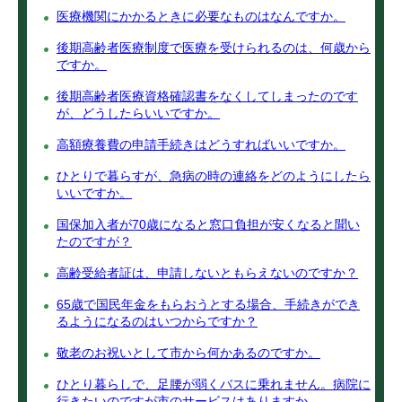
医療機関にかかるときに必要なものはなんですか。
後期高齢者医療制度で医療を受けられるのは、何歳から
ですか。
後期高齢者医療資格確認書をなくしてしまったのです
が、どうしたらいいですか。
高額療養費の申請手続きはどうすればいいですか。
ひとりで暮らすが、急病の時の連絡をどのようにしたら
いいですか。
国保加入者が70歳になると窓口負担が安くなると聞い
たのですが？
高齢受給者証は、申請しないともらえないのですか？
65歳で国民年金をもらおうとする場合、手続きができ
るようになるのはいつからですか？
敬老のお祝いとして市から何かあるのですか。
ひとり暮らしで、足腰が弱くバスに乗れません。病院に
行きたいのですが市のサービスはありますか。