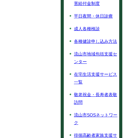
害給付金制度
平日夜間・休日診療
成人各種検診
各種健診申し込み方法
流山市地域包括支援セ
ンター
在宅生活支援サービス
一覧
敬老祝金・長寿者表敬
訪問
流山市SOSネットワー
ク
徘徊高齢者家族支援サ