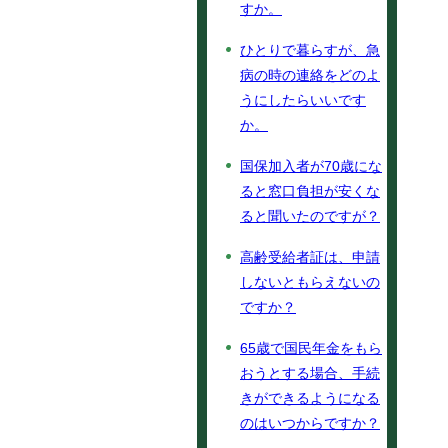
すか。
ひとりで暮らすが、急
病の時の連絡をどのよ
うにしたらいいです
か。
国保加入者が70歳にな
ると窓口負担が安くな
ると聞いたのですが？
高齢受給者証は、申請
しないともらえないの
ですか？
65歳で国民年金をもら
おうとする場合、手続
きができるようになる
のはいつからですか？