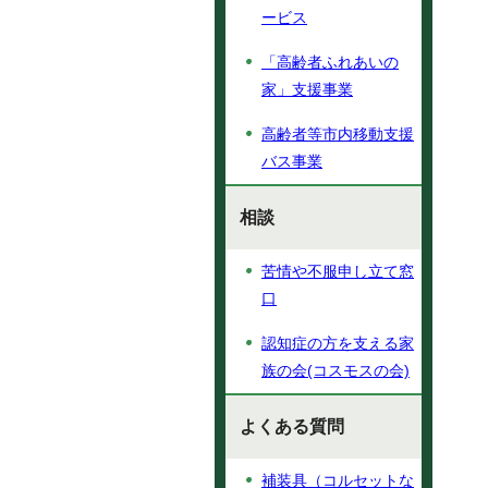
ービス
「高齢者ふれあいの
家」支援事業
高齢者等市内移動支援
バス事業
相談
苦情や不服申し立て窓
口
認知症の方を支える家
族の会(コスモスの会)
よくある質問
補装具（コルセットな