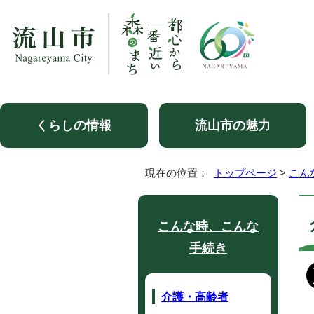
くらしの情報
流山市の魅力
現在の位置：
トップページ
>
こん
こんな時、こんな
手続き
介護・高齢者