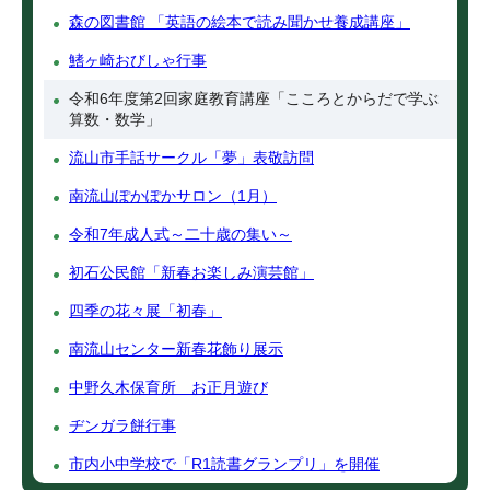
森の図書館 「英語の絵本で読み聞かせ養成講座」
鰭ヶ崎おびしゃ行事
令和6年度第2回家庭教育講座「こころとからだで学ぶ
算数・数学」
流山市手話サークル「夢」表敬訪問
南流山ぽかぽかサロン（1月）
令和7年成人式～二十歳の集い～
初石公民館「新春お楽しみ演芸館」
四季の花々展「初春」
南流山センター新春花飾り展示
中野久木保育所 お正月遊び
ヂンガラ餅行事
市内小中学校で「R1読書グランプリ」を開催