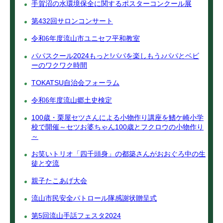
手賀沼の水環境保全に関するポスターコンクール展
第432回サロンコンサート
令和6年度流山市ユニセフ平和教室
パパスクール2024もっと!パパを楽しもう♪パパとベビ
ーのワクワク時間
TOKATSU自治会フォーラム
令和6年度流山郷土史検定
100歳・栗屋セツさんによる小物作り講座を鰭ケ崎小学
校で開催～セツお婆ちゃん100歳とフクロウの小物作り
～
お笑いトリオ「四千頭身」の都築さんがおおぐろ中の生
徒と交流
親子たこあげ大会
流山市民安全パトロール隊感謝状贈呈式
第5回流山手話フェスタ2024