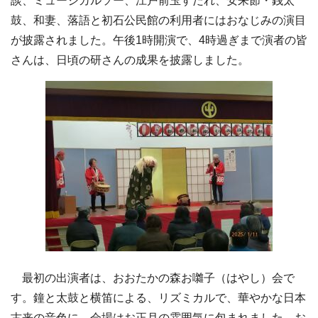
談、ミュージカルソー、江戸前玉すだれ、安来節・銭太
鼓、和妻、落語と初石公民館の利用者にはおなじみの演目
が披露されました。午後1時開演で、4時過ぎまで演者の皆
さんは、日頃の研さんの成果を披露しました。
最初の出演者は、おおたかの森お囃子（はやし）会で
す。鐘と太鼓と横笛による、リズミカルで、華やかな日本
古来の音色に、会場はお正月の雰囲気に包まれました。お