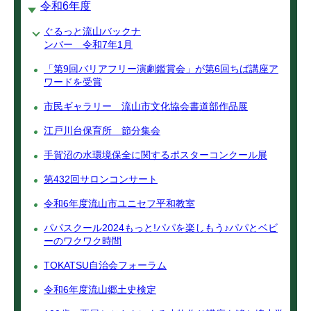
令和6年度
ぐるっと流山バックナ
ンバー 令和7年1月
「第9回バリアフリー演劇鑑賞会」が第6回ちば講座ア
ワードを受賞
市民ギャラリー 流山市文化協会書道部作品展
江戸川台保育所 節分集会
手賀沼の水環境保全に関するポスターコンクール展
第432回サロンコンサート
令和6年度流山市ユニセフ平和教室
パパスクール2024もっと!パパを楽しもう♪パパとベビ
ーのワクワク時間
TOKATSU自治会フォーラム
令和6年度流山郷土史検定