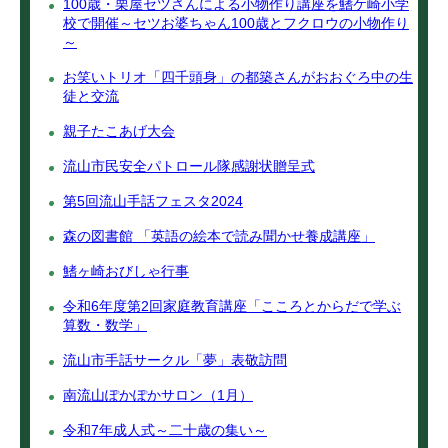
100歳・栗屋セツさんによる小物作り講座を鰭ケ崎小学
校で開催～セツお婆ちゃん100歳とフクロウの小物作り
～
お笑いトリオ「四千頭身」の都築さんがおおぐろ中の生
徒と交流
親子たこあげ大会
流山市民安全パトロール隊感謝状贈呈式
第5回流山手話フェスタ2024
森の図書館 「英語の絵本で読み聞かせ養成講座」
鰭ヶ崎おびしゃ行事
令和6年度第2回家庭教育講座「こころとからだで学ぶ
算数・数学」
流山市手話サークル「夢」表敬訪問
南流山ぽかぽかサロン（1月）
令和7年成人式～二十歳の集い～