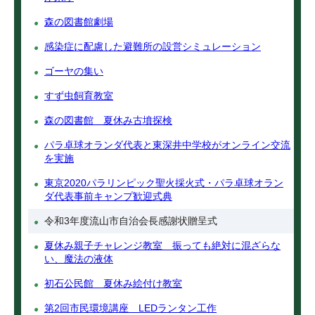
森の図書館劇場
感染症に配慮した避難所の設営シミュレーション
ゴーヤの集い
すず虫飼育教室
森の図書館 夏休み古墳探検
パラ卓球オランダ代表と東深井中学校がオンライン交流
を実施
東京2020パラリンピック聖火採火式・パラ卓球オラン
ダ代表事前キャンプ歓迎式典
令和3年度流山市自治会長感謝状贈呈式
夏休み親子チャレンジ教室 振っても絶対に混ざらな
い、魔法の液体
初石公民館 夏休み絵付け教室
第2回市民環境講座 LEDランタン工作