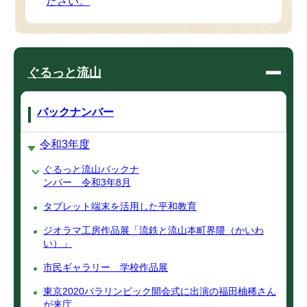
ださい。
ぐるっと流山
バックナンバー
令和3年度
ぐるっと流山バックナ
ンバー 令和3年8月
タブレット端末を活用した平和教育
ジオラマ工房作品展「流鉄と流山本町界隈（かいわ
い）」
市民ギャラリー 学校作品展
東京2020パラリンピック開会式に出演の福田柚稀さん
が来庁