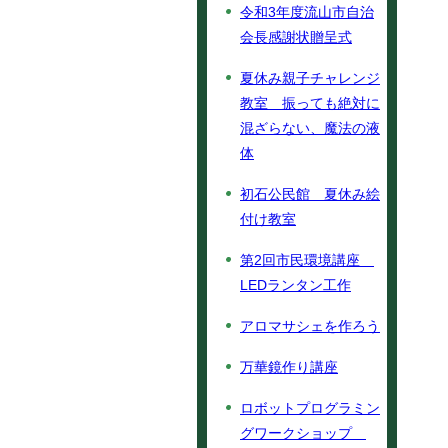
令和3年度流山市自治
会長感謝状贈呈式
夏休み親子チャレンジ
教室 振っても絶対に
混ざらない、魔法の液
体
初石公民館 夏休み絵
付け教室
第2回市民環境講座
LEDランタン工作
アロマサシェを作ろう
万華鏡作り講座
ロボットプログラミン
グワークショップ