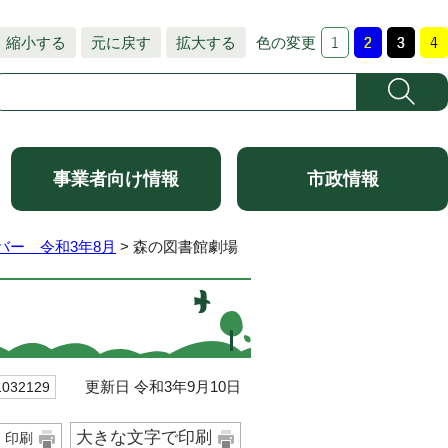
縮小する
元に戻す
拡大する
色の変更
事業者向け情報
市政情報
バー 令和3年8月
> 森の図書館劇場
更新日 令和3年9月10日
32129
大きな文字で印刷
印刷