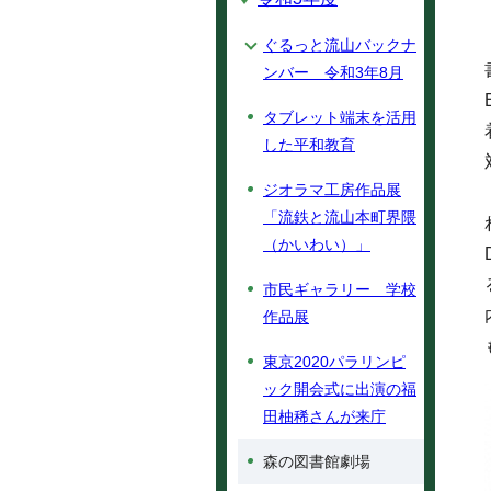
ぐるっと流山バックナ
ンバー 令和3年8月
タブレット端末を活用
した平和教育
ジオラマ工房作品展
「流鉄と流山本町界隈
（かいわい）」
市民ギャラリー 学校
作品展
東京2020パラリンピ
ック開会式に出演の福
田柚稀さんが来庁
森の図書館劇場