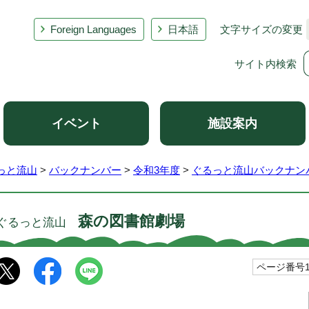
Foreign Languages
日本語
文字サイズの変更
サイト内検索
イベント
施設案内
っと流山
>
バックナンバー
>
令和3年度
>
ぐるっと流山バックナン
森の図書館劇場
ぐるっと流山
ページ番号10