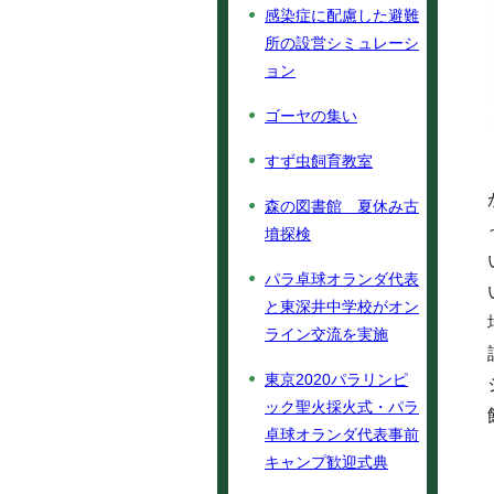
感染症に配慮した避難
所の設営シミュレーシ
ョン
ゴーヤの集い
すず虫飼育教室
森の図書館 夏休み古
墳探検
パラ卓球オランダ代表
と東深井中学校がオン
ライン交流を実施
東京2020パラリンピ
ック聖火採火式・パラ
卓球オランダ代表事前
キャンプ歓迎式典