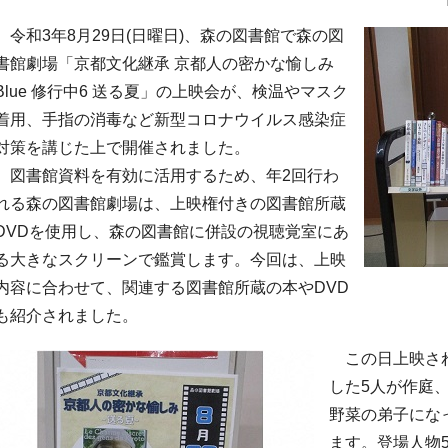
令和3年8月29日(日曜日)、森の図書館で森の図
書館劇場「京都文化継承 京都人の密かな愉しみ
Blue 修行中6 送る夏」の上映会が、検温やマスク
着用、手指の消毒など新型コロナウイルス感染症
対策を講じた上で開催されました。
図書館資料を有効に活用するため、年2回行わ
れる森の図書館劇場は、上映権付きの図書館所蔵
DVDを使用し、森の図書館に併設の視聴覚室にあ
る大きなスクリーンで鑑賞します。今回は、上映
内容に合わせて、関連する図書館所蔵の本やDVD
も紹介されました。
この日上映され
した5人が作庭
野菜の弟子にな
ます。登場人物