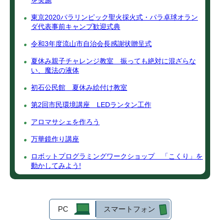
を実施
東京2020パラリンピック聖火採火式・パラ卓球オラン
ダ代表事前キャンプ歓迎式典
令和3年度流山市自治会長感謝状贈呈式
夏休み親子チャレンジ教室 振っても絶対に混ざらな
い、魔法の液体
初石公民館 夏休み絵付け教室
第2回市民環境講座 LEDランタン工作
アロマサシェを作ろう
万華鏡作り講座
ロボットプログラミングワークショップ 「こくり」を
動かしてみよう!
PC
スマートフォン