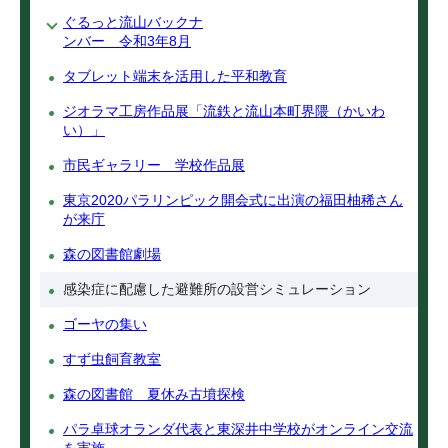
ぐるっと流山バックナ
ンバー 令和3年8月
タブレット端末を活用した平和教育
ジオラマ工房作品展「流鉄と流山本町界隈（かいわ
い）」
市民ギャラリー 学校作品展
東京2020パラリンピック開会式に出演の福田柚稀さん
が来庁
森の図書館劇場
感染症に配慮した避難所の設営シミュレーション
ゴーヤの集い
すず虫飼育教室
森の図書館 夏休み古墳探検
パラ卓球オランダ代表と東深井中学校がオンライン交流