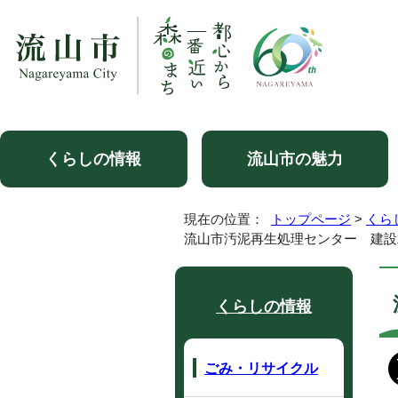
くらしの情報
流山市の魅力
現在の位置：
トップページ
>
くら
流山市汚泥再生処理センター 建設
くらしの情報
ごみ・リサイクル