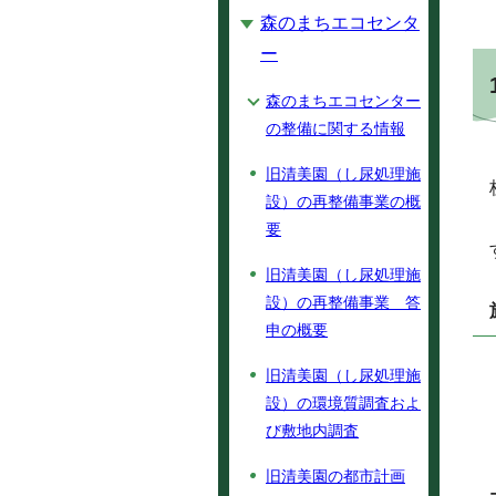
森のまちエコセンタ
ー
森のまちエコセンター
の整備に関する情報
旧清美園（し尿処理施
設）の再整備事業の概
要
旧清美園（し尿処理施
設）の再整備事業 答
申の概要
旧清美園（し尿処理施
設）の環境質調査およ
び敷地内調査
旧清美園の都市計画