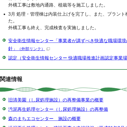
外構工事は敷地内通路、植栽等を施工しました。
3月 処理・管理棟は内装仕上げを完了し、また、プラン
た。
外構工事も終え、完成検査を実施しました。
安全衛生情報センター「事業者が講ずべき快適な職場環境
針」
（外部リンク）
認定（安全衛生情報センター 快適職場推進計画認定事業
関連情報
旧清美園（し尿処理施設）の再整備事業の概要
汚泥再生処理センター（し尿処理施設）の再整備
森のまちエコセンター 施設の概要