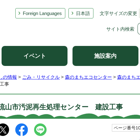
Foreign Languages
日本語
文字サイズの変更
サイト内検索
イベント
施設案内
しの情報
>
ごみ・リサイクル
>
森のまちエコセンター
>
森のまち
工事
流山市汚泥再生処理センター 建設工事
ページ番号100