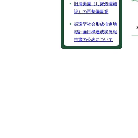
旧清美園（し尿処理施
設）の再整備事業
循環型社会形成推進地
域計画目標達成状況報
告書の公表について