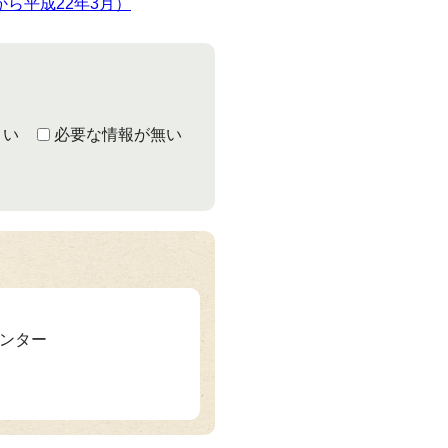
ら平成22年3月）
くい
必要な情報が無い
センター