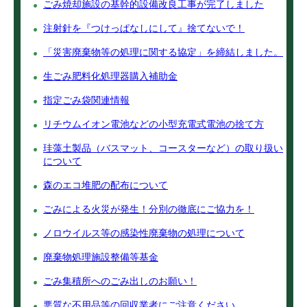
ごみ焼却施設の基幹的設備改良工事が完了しました
注射針を『つけっぱなしにして』捨てないで！
「災害廃棄物等の処理に関する協定」を締結しました。
生ごみ肥料化処理器購入補助金
指定ごみ袋関連情報
リチウムイオン電池などの小型充電式電池の捨て方
珪藻土製品（バスマット、コースターなど）の取り扱い
について
森のエコ堆肥の配布について
ごみによる火災が発生！分別の徹底にご協力を！
ノロウイルス等の感染性廃棄物の処理について
廃棄物処理施設整備等基金
ごみ集積所へのごみ出しのお願い！
悪質な不用品等の回収業者にご注意ください