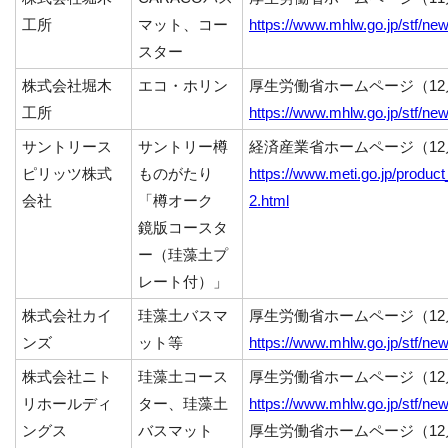
工所
マット、コー
https://www.mhlw.go.jp/stf/n
スター
株式会社堀木
エコ・ホリン
厚生労働省ホームページ（12
工所
https://www.mhlw.go.jp/stf/n
サントリース
サントリー樽
経済産業省ホームページ（12
ピリッツ株式
ものがたり
https://www.meti.go.jp/product_
会社
「樽オーク
2.html
鏡版コースタ
ー（珪藻土プ
レート付）」
株式会社カイ
珪藻土バスマ
厚生労働省ホームページ（12
ンズ
ット等
https://www.mhlw.go.jp/stf/n
株式会社ニト
珪藻土コース
厚生労働省ホームページ（12
リホールディ
ター、珪藻土
https://www.mhlw.go.jp/stf/n
ングス
バスマット
厚生労働省ホームページ（12