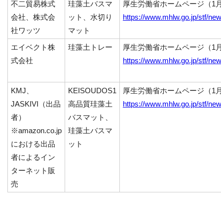
不二貿易株式
珪藻土バスマ
厚生労働省ホームページ（1月
会社、株式会
ット、水切り
https://www.mhlw.go.jp/stf/n
社ワッツ
マット
エイベクト株
珪藻土トレー
厚生労働省ホームページ（1月
式会社
https://www.mhlw.go.jp/stf/n
KMJ、
KEISOUDOS1
厚生労働省ホームページ（1月
JASKIVI（出品
高品質珪藻土
https://www.mhlw.go.jp/stf/n
者）
バスマット、
※amazon.co.jp
珪藻土バスマ
における出品
ット
者によるイン
ターネット販
売