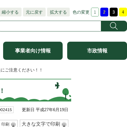
縮小する
元に戻す
拡大する
色の変更
事業者向け情報
市政情報
盗にご注意ください！！
！
更新日 平成27年6月19日
2415
大きな文字で印刷
印刷