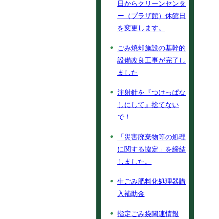
日からクリーンセンタ
ー（プラザ館）休館日
を変更します。
ごみ焼却施設の基幹的
設備改良工事が完了し
ました
注射針を『つけっぱな
しにして』捨てない
で！
「災害廃棄物等の処理
に関する協定」を締結
しました。
生ごみ肥料化処理器購
入補助金
指定ごみ袋関連情報