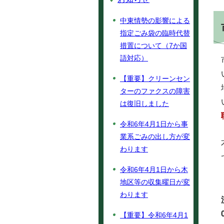
中東情勢の影響による
指定ごみ袋の臨時代替
措置について（7か国
語対応）
【重要】クリーンセン
ターのファクスの障害
は復旧しました
令和6年4月1日から事
業系ごみの出し方が変
わります
令和6年4月1日から木
地区等の収集曜日が変
わります
【重要】令和6年4月1