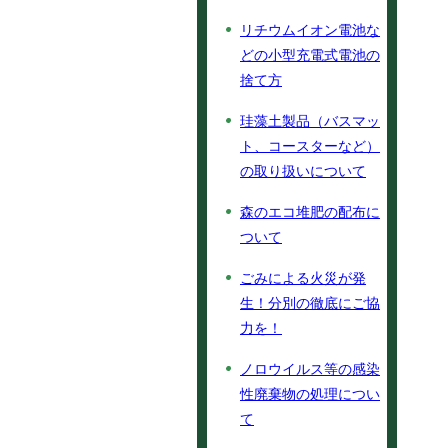
リチウムイオン電池な
どの小型充電式電池の
捨て方
珪藻土製品（バスマッ
ト、コースターなど）
の取り扱いについて
森のエコ堆肥の配布に
ついて
ごみによる火災が発
生！分別の徹底にご協
力を！
ノロウイルス等の感染
性廃棄物の処理につい
て