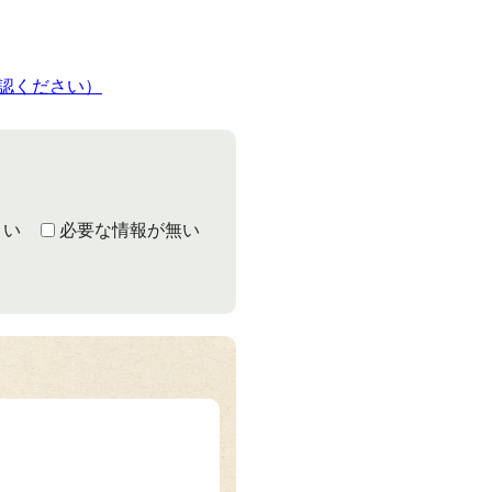
認ください）
くい
必要な情報が無い
さ）