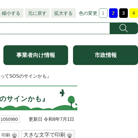
縮小する
元に戻す
拡大する
色の変更
事業者向け情報
市政情報
ってSOSのサインかも』
Sのサインかも』
更新日 令和8年7月1日
050980
大きな文字で印刷
印刷