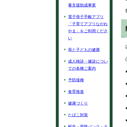
養支援助成事業
電子母子手帳アプリ
「子育てアプリながれ
やま」をご利用くださ
い
母と子どもの健康
成人検診・健診につい
ての各種ご案内
予防接種
食育推進
健康づくり
たばこ対策
献血・骨髄バンク・さ