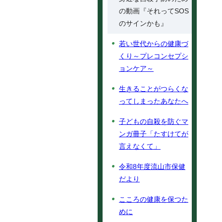
の動画『それってSOS
のサインかも』
若い世代からの健康づ
くり～プレコンセプシ
ョンケア～
生きることがつらくな
ってしまったあなたへ
子どもの自殺を防ぐマ
ンガ冊子「たすけてが
言えなくて」
令和8年度流山市保健
だより
こころの健康を保つた
めに