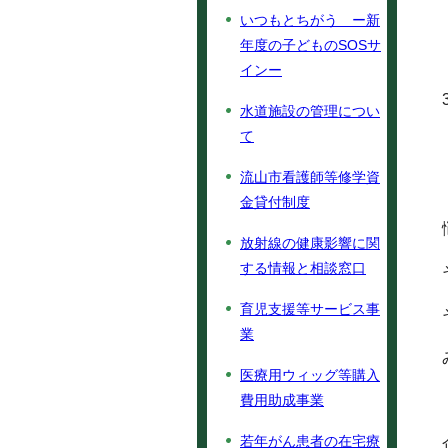
いつもとちがう ー新
年度の子どものSOSサ
インー
水道施設の管理につい
て
流山市看護師等修学資
金貸付制度
放射線の健康影響に関
する情報と相談窓口
育児支援等サービス事
業
医療用ウィッグ等購入
費用助成事業
若年がん患者の在宅療