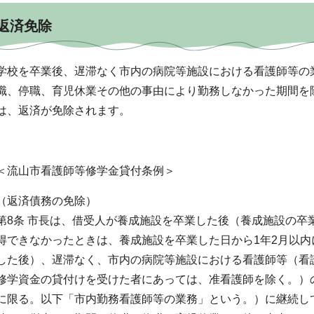
返済免除
学校を卒業後、遅滞なく市内の病院等施設における看護師等の
職、停職、育児休業その他の事由により勤務しなかった期間を
は、返済が免除されます。
＜流山市看護師等修学金貸付条例＞
（返済債務の免除）
第8条 市長は、借受人が養成施設を卒業した後（養成施設の卒
得できなかったときは、養成施設を卒業した日から1年2月以
した後）、遅滞なく、市内の病院等施設における看護師等（看
修学資金の貸付けを受けた者にあっては、准看護師を除く。）
に限る。以下「市内勤務看護師等の業務」という。）に継続し