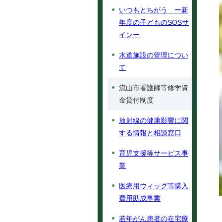
いつもとちがう ー新
年度の子どものSOSサ
インー
水道施設の管理につい
て
流山市看護師等修学資
金貸付制度
放射線の健康影響に関
する情報と相談窓口
育児支援等サービス事
業
医療用ウィッグ等購入
費用助成事業
若年がん患者の在宅療