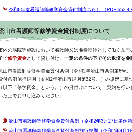
令和8年度看護師等修学資金貸付制度ちらし （PDF 653.4 
流山市看護師等修学資金貸付制度について
市内の病院等施設において看護師又は准看護師として働く意志
子
で
修学資金
として貸し付け、
一定の条件の下でその
返
済を免
流山市看護師等修学資金貸付条例（令和2年流山市条例第6号
貸付条例施行規則（令和2年流山市規則第32号。）の規定に基
（以下「修学資金」という。）の貸付けについて、契約を行い
いた上でお申し込みください。
流山市看護師等修学資金貸付条例（令和2年3月27日条例第6号）
流山市看護師等修学資金貸付条例施行規則（令和2年4月1日規則