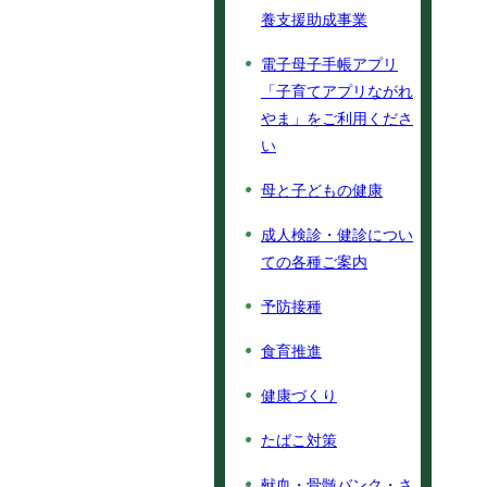
養支援助成事業
電子母子手帳アプリ
「子育てアプリながれ
やま」をご利用くださ
い
母と子どもの健康
成人検診・健診につい
ての各種ご案内
予防接種
食育推進
健康づくり
たばこ対策
献血・骨髄バンク・さ