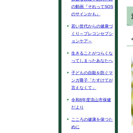
の動画『それってSOS
のサインかも』
若い世代からの健康づ
くり～プレコンセプシ
ョンケア～
生きることがつらくな
ってしまったあなたへ
子どもの自殺を防ぐマ
ンガ冊子「たすけてが
言えなくて」
令和8年度流山市保健
だより
こころの健康を保つた
めに