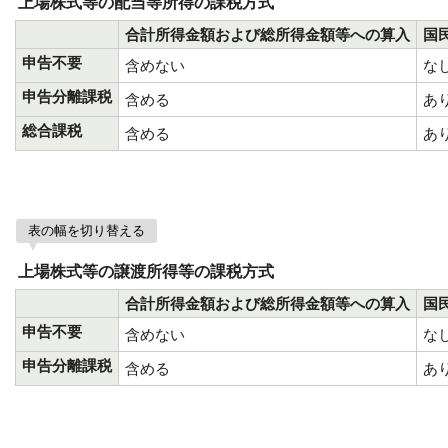
上場株式等の配当等所得の課税方式
合計所得金額および総所得金額等への算入
国
申告不要
含めない
な
申告分離課税
含める
あ
総合課税
含める
あ
表の幅を切り替える
上場株式等の譲渡所得等の課税方式
合計所得金額および総所得金額等への算入
国
申告不要
含めない
な
申告分離課税
含める
あ