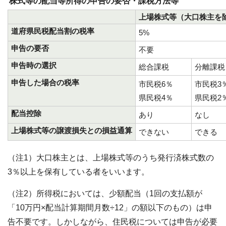
株式等の配当等所得の申告の要否・課税方法等
上場株式等（大口株主を
道府県民税配当割の税率
5%
申告の要否
不要
申告時の選択
総合課税
分離課税
申告した場合の税率
市民税6％
市民税3
県民税4％
県民税2
配当控除
あり
なし
上場株式等の譲渡損失との損益通算
できない
できる
（注1）大口株主とは、上場株式等のうち発行済株式数の
3％以上を保有している者をいいます。
（注2）所得税においては、少額配当（1回の支払額が
「10万円×配当計算期間月数÷12」の額以下のもの）は申
告不要です。しかしながら、住民税については申告が必要