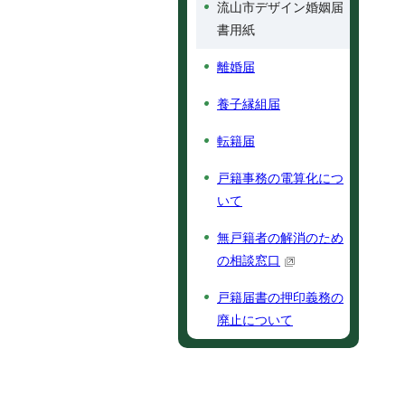
流山市デザイン婚姻届
書用紙
離婚届
養子縁組届
転籍届
戸籍事務の電算化につ
いて
無戸籍者の解消のため
の相談窓口
戸籍届書の押印義務の
廃止について