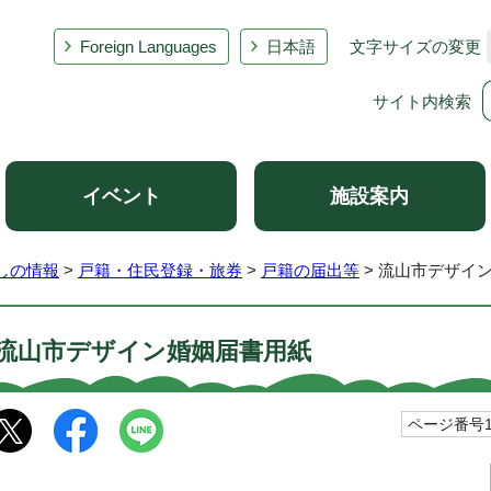
Foreign Languages
日本語
文字サイズの変更
サイト内検索
イベント
施設案内
しの情報
>
戸籍・住民登録・旅券
>
戸籍の届出等
> 流山市デザイ
流山市デザイン婚姻届書用紙
ページ番号10