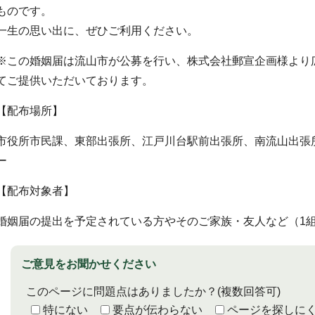
ものです。
一生の思い出に、ぜひご利用ください。
※この婚姻届は流山市が公募を行い、株式会社郵宣企画様より
てご提供いただいております。
【配布場所】
市役所市民課、東部出張所、江戸川台駅前出張所、南流山出張
ー
【配布対象者】
婚姻届の提出を予定されている方やそのご家族・友人など（1組
ご意見をお聞かせください
このページに問題点はありましたか？
(複数回答可)
特にない
要点が伝わらない
ページを探しに