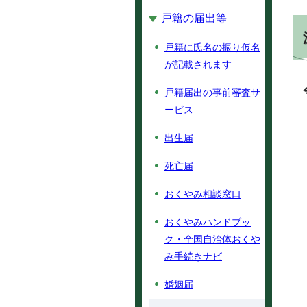
戸籍の届出等
戸籍に氏名の振り仮名
が記載されます
戸籍届出の事前審査サ
ービス
出生届
死亡届
おくやみ相談窓口
おくやみハンドブッ
ク・全国自治体おくや
み手続きナビ
婚姻届