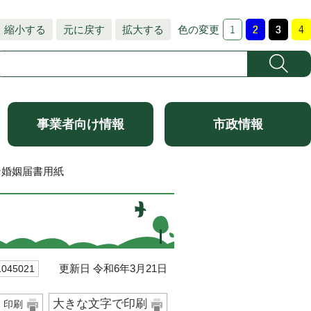
縮小する
元に戻す
拡大する
色の変更
事業者向け情報
市政情報
ン婚姻届書用紙
更新日 令和6年3月21日
45021
大きな文字で印刷
印刷