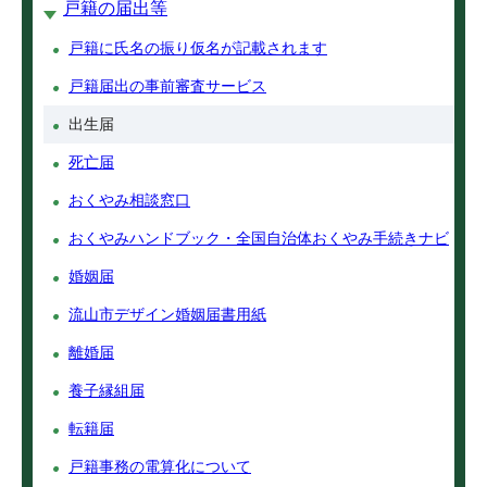
戸籍の届出等
戸籍に氏名の振り仮名が記載されます
戸籍届出の事前審査サービス
出生届
死亡届
おくやみ相談窓口
おくやみハンドブック・全国自治体おくやみ手続きナビ
婚姻届
流山市デザイン婚姻届書用紙
離婚届
養子縁組届
転籍届
戸籍事務の電算化について