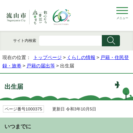
メニュー
サイト内検索
現在の位置：
トップページ
>
くらしの情報
>
戸籍・住民登
録・旅券
>
戸籍の届出等
> 出生届
出生届
ページ番号1000375
更新日 令和3年10月5日
いつまでに