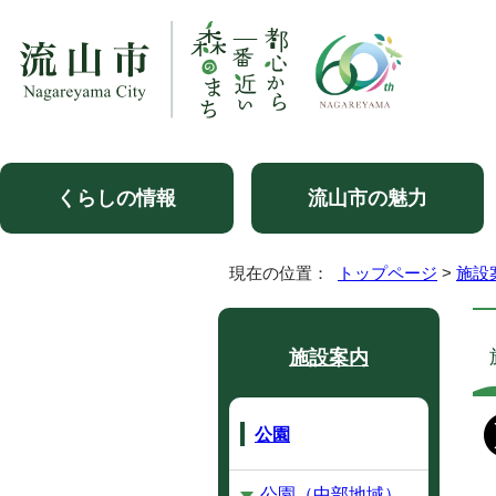
くらしの情報
流山市の魅力
現在の位置：
トップページ
>
施設
施設案内
公園
公園（中部地域）