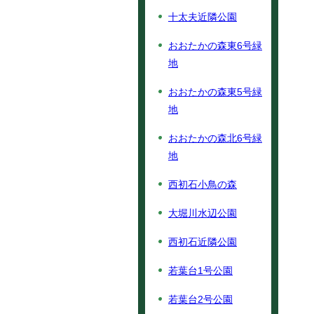
十太夫近隣公園
おおたかの森東6号緑
地
おおたかの森東5号緑
地
おおたかの森北6号緑
地
西初石小鳥の森
大堀川水辺公園
西初石近隣公園
若葉台1号公園
若葉台2号公園