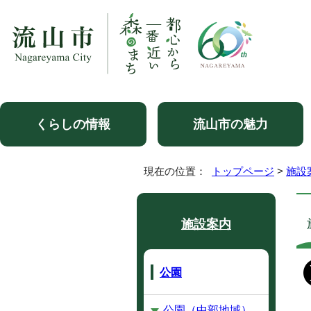
くらしの情報
流山市の魅力
現在の位置：
トップページ
>
施設
施設案内
公園
公園（中部地域）