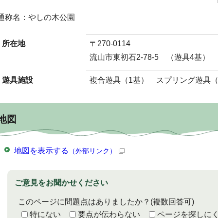
通称名：やしの木公園
所在地
〒270-0114
流山市東初石2-78-5 （遊具4基）
遊具施設
複合遊具（1基） スプリング遊具（
地図
地図を表示する
（外部リンク）
ご意見をお聞かせください
このページに問題点はありましたか？
(複数回答可)
特にない
要点が伝わらない
ページを探しに