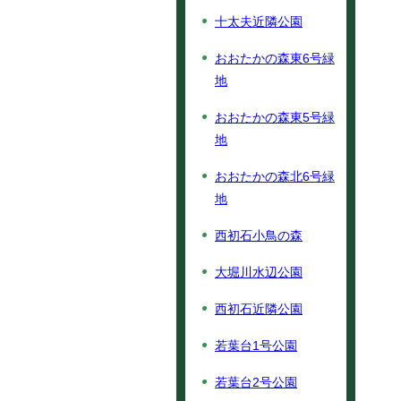
十太夫近隣公園
おおたかの森東6号緑
地
おおたかの森東5号緑
地
おおたかの森北6号緑
地
西初石小鳥の森
大堀川水辺公園
西初石近隣公園
若葉台1号公園
若葉台2号公園