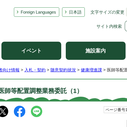
Foreign Languages
日本語
文字サイズの変更
サイト内検索
イベント
施設案内
者向け情報
>
入札・契約
>
随意契約状況
>
健康増進課
> 医師等配
医師等配置調整業務委託（1）
ページ番号10