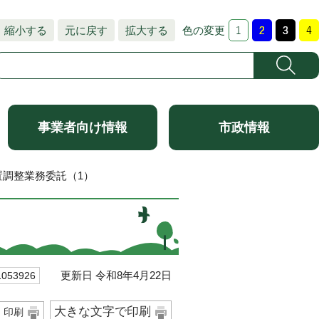
縮小する
元に戻す
拡大する
色の変更
事業者向け情報
市政情報
置調整業務委託（1）
更新日 令和8年4月22日
53926
大きな文字で印刷
印刷