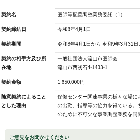
契約名
医師等配置調整業務委託（1）
契約締結日
令和8年4月1日
契約期間
令和8年4月1日から 令和9年3月31
契約の相手方及び所
一般社団法人流山市医師会
在地
流山市西初石4-1433-1
契約金額
1,650,000円
随意契約によること
保健センター関連事業の様々な場に
とした理由
の出勤、指導等の協力を得ている。
のために不可欠な事業調整業務を同
ご意見をお聞かせください