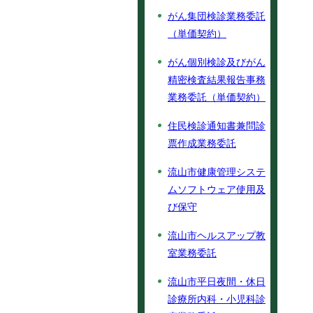
がん集団検診業務委託
（単価契約）
がん個別検診及びがん
精密検査結果報告事務
業務委託（単価契約）
住民検診通知書兼問診
票作成業務委託
流山市健康管理システ
ムソフトウェア使用及
び保守
流山市ヘルスアップ教
室業務委託
流山市平日夜間・休日
診療所内科・小児科診