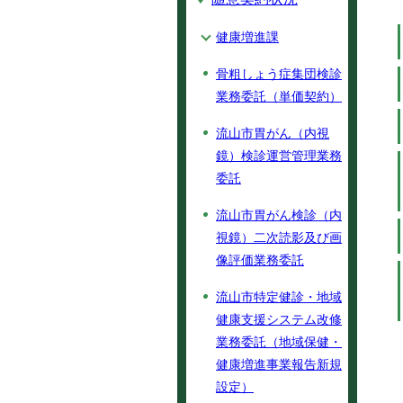
健康増進課
骨粗しょう症集団検診
業務委託（単価契約）
流山市胃がん（内視
鏡）検診運営管理業務
委託
流山市胃がん検診（内
視鏡）二次読影及び画
像評価業務委託
流山市特定健診・地域
健康支援システム改修
業務委託（地域保健・
健康増進事業報告新規
設定）