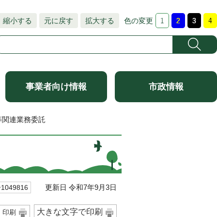
縮小する
元に戻す
拡大する
色の変更
事業者向け情報
市政情報
等関連業務委託
更新日 令和7年9月3日
049816
大きな文字で印刷
印刷