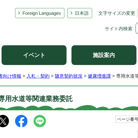
Foreign Languages
日本語
文字サイズの変更
サイト内検索
イベント
施設案内
者向け情報
>
入札・契約
>
随意契約状況
>
健康増進課
> 専用水道
専用水道等関連業務委託
ページ番号1