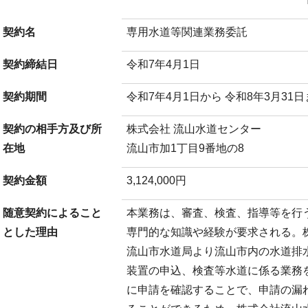
契約名
専用水道等関連業務委託
契約締結日
令和7年4月1日
契約期間
令和7年4月1日から 令和8年3月31
契約の相手方及び所
株式会社 流山水道センター
在地
流山市加1丁目9番地の8
契約金額
3,124,000円
随意契約によること
本業務は、審査、検査、指導等を行
とした理由
専門的な知識や経験が要求される。
流山市水道局より流山市内の水道排
装置の申込、検査等水道に係る業務
に申請を確認することで、申請の漏