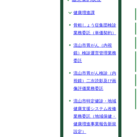
健康増進課
骨粗しょう症集団検診
業務委託（単価契約）
流山市胃がん（内視
鏡）検診運営管理業務
委託
流山市胃がん検診（内
視鏡）二次読影及び画
像評価業務委託
流山市特定健診・地域
健康支援システム改修
業務委託（地域保健・
健康増進事業報告新規
設定）