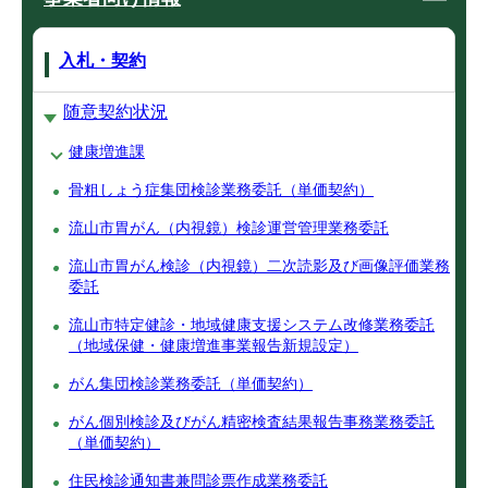
入札・契約
随意契約状況
健康増進課
骨粗しょう症集団検診業務委託（単価契約）
流山市胃がん（内視鏡）検診運営管理業務委託
流山市胃がん検診（内視鏡）二次読影及び画像評価業務
委託
流山市特定健診・地域健康支援システム改修業務委託
（地域保健・健康増進事業報告新規設定）
がん集団検診業務委託（単価契約）
がん個別検診及びがん精密検査結果報告事務業務委託
（単価契約）
住民検診通知書兼問診票作成業務委託