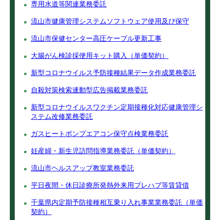
専用水道等関連業務委託
流山市健康管理システムソフトウェア使用及び保守
流山市保健センター高圧ケーブル更新工事
大腸がん検診採便用キット購入（単価契約）
新型コロナウイルス予防接種結果データ作成業務委託
自殺対策検索連動型広告掲載業務委託
新型コロナウイルスワクチン定期接種化対応健康管理シ
ステム改修業務委託
ガスヒートポンプエアコン保守点検業務委託
妊産婦・新生児訪問指導業務委託（単価契約）
流山市ヘルスアップ教室業務委託
平日夜間・休日診療所発熱外来用プレハブ等賃貸借
千葉県内定期予防接種相互乗り入れ事業業務委託（単価
契約）