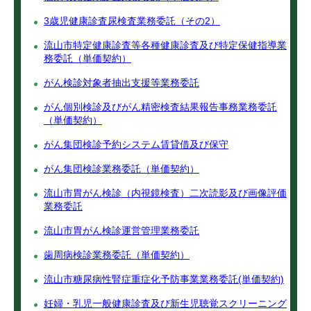
3歳児健康診査尿検査業務委託（その2）
流山市特定健康診査等各種健康診査及び特定保健指導業
務委託（単価契約）
がん検診対象者抽出支援等業務委託
がん個別検診及びがん精密検査結果報告事務業務委託
（単価契約）
がん集団検診予約システム賃貸借及び保守
がん集団検診業務委託（単価契約）
流山市胃がん検診（内視鏡検査）二次読影及び画像評価
業務委託
流山市胃がん検診運営管理業務委託
歯周病検診業務委託（単価契約）
流山市糖尿病性腎症重症化予防事業業務委託(単価契約)
妊婦・乳児一般健康診査及び新生児聴覚スクリーニング