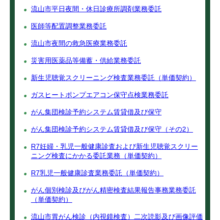
流山市平日夜間・休日診療所調剤業務委託
医師等配置調整業務委託
流山市夜間の救急医療業務委託
災害用医薬品等備蓄・供給業務委託
新生児聴覚スクリーニング検査業務委託（単価契約）
ガスヒートポンプエアコン保守点検業務委託
がん集団検診予約システム賃貸借及び保守
がん集団検診予約システム賃貸借及び保守（その2）
R7妊婦・乳児一般健康診査および新生児聴覚スクリー
ニング検査にかかる委託業務（単価契約）
R7乳児一般健康診査業務委託（単価契約）
がん個別検診及びがん精密検査結果報告事務業務委託
（単価契約）
流山市胃がん検診（内視鏡検査）二次読影及び画像評価