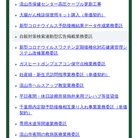
流山市保健センター高圧ケーブル更新工事
大腸がん検診採便用キット購入（単価契約）
新型コロナウイルス予防接種結果データ作成業務委託
自殺対策検索連動型広告掲載業務委託
新型コロナウイルスワクチン定期接種化対応健康管理シ
ステム改修業務委託
ガスヒートポンプエアコン保守点検業務委託
妊産婦・新生児訪問指導業務委託（単価契約）
流山市ヘルスアップ教室業務委託
平日夜間・休日診療所発熱外来用プレハブ等賃貸借
千葉県内定期予防接種相互乗り入れ事業業務委託（単価
契約）
専用水道等関連業務委託
流山市夜間の救急医療業務委託