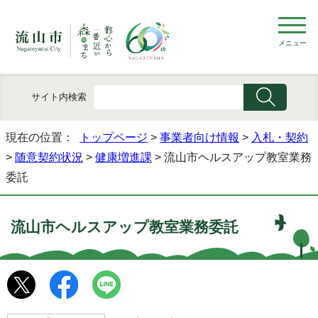
メニュー
サイト内検索
現在の位置：
トップページ
>
事業者向け情報
>
入札・契約
>
随意契約状況
>
健康増進課
> 流山市ヘルスアップ教室業務
委託
流山市ヘルスアップ教室業務委託