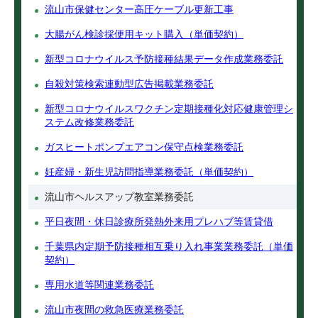
流山市保健センター高圧ケーブル更新工事
大腸がん検診採便用キット購入（単価契約）
新型コロナウイルス予防接種結果データ作成業務委託
自殺対策検索連動型広告掲載業務委託
新型コロナウイルスワクチン定期接種化対応健康管理シ
ステム改修業務委託
ガスヒートポンプエアコン保守点検業務委託
妊産婦・新生児訪問指導業務委託（単価契約）
流山市ヘルスアップ教室業務委託
平日夜間・休日診療所発熱外来用プレハブ等賃貸借
千葉県内定期予防接種相互乗り入れ事業業務委託（単価
契約）
専用水道等関連業務委託
流山市夜間の救急医療業務委託