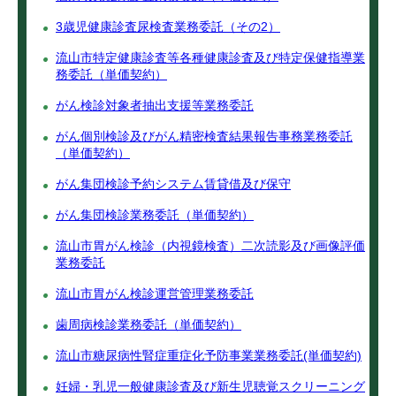
3歳児健康診査尿検査業務委託（その2）
流山市特定健康診査等各種健康診査及び特定保健指導業
務委託（単価契約）
がん検診対象者抽出支援等業務委託
がん個別検診及びがん精密検査結果報告事務業務委託
（単価契約）
がん集団検診予約システム賃貸借及び保守
がん集団検診業務委託（単価契約）
流山市胃がん検診（内視鏡検査）二次読影及び画像評価
業務委託
流山市胃がん検診運営管理業務委託
歯周病検診業務委託（単価契約）
流山市糖尿病性腎症重症化予防事業業務委託(単価契約)
妊婦・乳児一般健康診査及び新生児聴覚スクリーニング