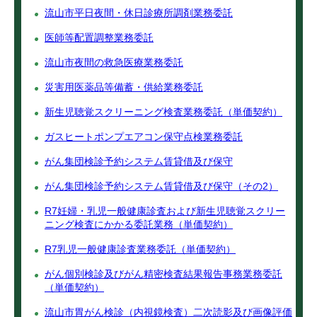
流山市平日夜間・休日診療所調剤業務委託
医師等配置調整業務委託
流山市夜間の救急医療業務委託
災害用医薬品等備蓄・供給業務委託
新生児聴覚スクリーニング検査業務委託（単価契約）
ガスヒートポンプエアコン保守点検業務委託
がん集団検診予約システム賃貸借及び保守
がん集団検診予約システム賃貸借及び保守（その2）
R7妊婦・乳児一般健康診査および新生児聴覚スクリー
ニング検査にかかる委託業務（単価契約）
R7乳児一般健康診査業務委託（単価契約）
がん個別検診及びがん精密検査結果報告事務業務委託
（単価契約）
流山市胃がん検診（内視鏡検査）二次読影及び画像評価