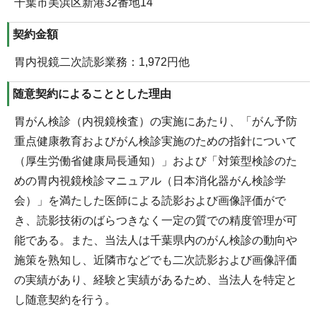
千葉市美浜区新港32番地14
契約金額
胃内視鏡二次読影業務：1,972円他
随意契約によることとした理由
胃がん検診（内視鏡検査）の実施にあたり、「がん予防
重点健康教育およびがん検診実施のための指針について
（厚生労働省健康局長通知）」および「対策型検診のた
めの胃内視鏡検診マニュアル（日本消化器がん検診学
会）」を満たした医師による読影および画像評価がで
き、読影技術のばらつきなく一定の質での精度管理が可
能である。また、当法人は千葉県内のがん検診の動向や
施策を熟知し、近隣市などでも二次読影および画像評価
の実績があり、経験と実績があるため、当法人を特定と
し随意契約を行う。