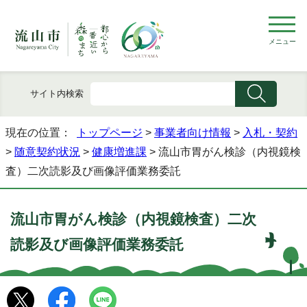
メニュー
サイト内検索
現在の位置：
トップページ
>
事業者向け情報
>
入札・契約
>
随意契約状況
>
健康増進課
> 流山市胃がん検診（内視鏡検
査）二次読影及び画像評価業務委託
流山市胃がん検診（内視鏡検査）二次
読影及び画像評価業務委託