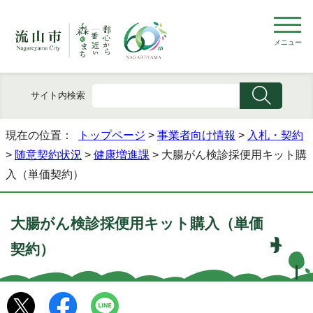
メニュー
サイト内検索
現在の位置：
トップページ
>
事業者向け情報
>
入札・契約
>
随意契約状況
>
健康増進課
> 大腸がん検診採便用キット購
入（単価契約）
大腸がん検診採便用キット購入（単価
契約）