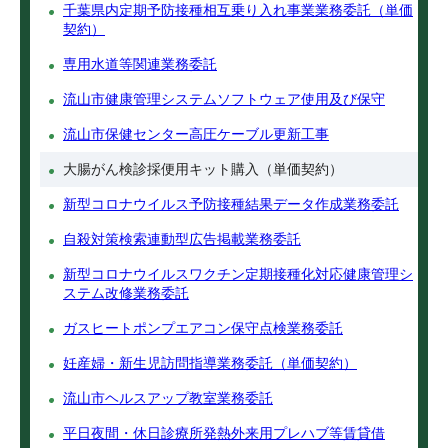
千葉県内定期予防接種相互乗り入れ事業業務委託（単価
契約）
専用水道等関連業務委託
流山市健康管理システムソフトウェア使用及び保守
流山市保健センター高圧ケーブル更新工事
大腸がん検診採便用キット購入（単価契約）
新型コロナウイルス予防接種結果データ作成業務委託
自殺対策検索連動型広告掲載業務委託
新型コロナウイルスワクチン定期接種化対応健康管理シ
ステム改修業務委託
ガスヒートポンプエアコン保守点検業務委託
妊産婦・新生児訪問指導業務委託（単価契約）
流山市ヘルスアップ教室業務委託
平日夜間・休日診療所発熱外来用プレハブ等賃貸借