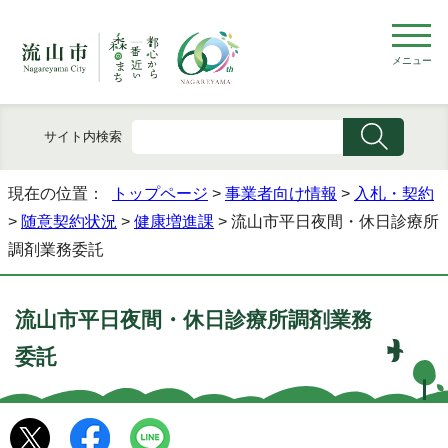
メニュー
サイト内検索
現在の位置：
トップページ
>
事業者向け情報
>
入札・契約
>
随意契約状況
>
健康増進課
> 流山市平日夜間・休日診療所
調剤業務委託
流山市平日夜間・休日診療所調剤業務
委託