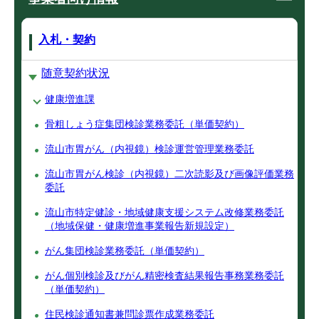
入札・契約
随意契約状況
健康増進課
骨粗しょう症集団検診業務委託（単価契約）
流山市胃がん（内視鏡）検診運営管理業務委託
流山市胃がん検診（内視鏡）二次読影及び画像評価業務
委託
流山市特定健診・地域健康支援システム改修業務委託
（地域保健・健康増進事業報告新規設定）
がん集団検診業務委託（単価契約）
がん個別検診及びがん精密検査結果報告事務業務委託
（単価契約）
住民検診通知書兼問診票作成業務委託