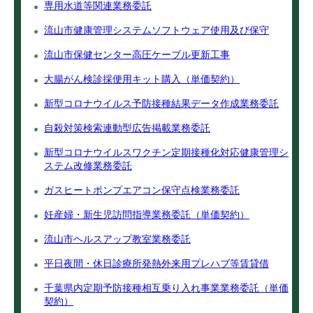
専用水道等関連業務委託
流山市健康管理システムソフトウェア使用及び保守
流山市保健センター高圧ケーブル更新工事
大腸がん検診採便用キット購入（単価契約）
新型コロナウイルス予防接種結果データ作成業務委託
自殺対策検索連動型広告掲載業務委託
新型コロナウイルスワクチン定期接種化対応健康管理シ
ステム改修業務委託
ガスヒートポンプエアコン保守点検業務委託
妊産婦・新生児訪問指導業務委託（単価契約）
流山市ヘルスアップ教室業務委託
平日夜間・休日診療所発熱外来用プレハブ等賃貸借
千葉県内定期予防接種相互乗り入れ事業業務委託（単価
契約）