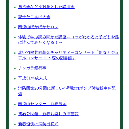
自治会などを対象とした講演会
親子たこあげ大会
南流山ぽかぽかサロン
体験で学ぶ読み聞かせ講座～コツがわかると子どもや孫
に読んでみたくなる！～
赤い羽根共同募金チャリティーコンサート「新春カジュ
アルコンサート in 森の図書館」
ヂンガラ餅行事
平成31年成人式
消防団第20分団に新しい小型動力ポンプ付積載車を配
備
南流山センター 新春展示
初石公民館 新春お楽しみ演芸館
新春恒例の消防出初式