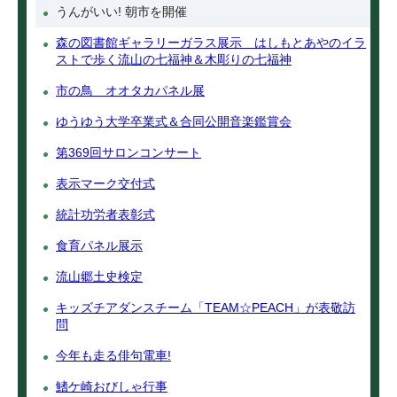
うんがいい! 朝市を開催
森の図書館ギャラリーガラス展示 はしもとあやのイラ
ストで歩く流山の七福神＆木彫りの七福神
市の鳥 オオタカパネル展
ゆうゆう大学卒業式＆合同公開音楽鑑賞会
第369回サロンコンサート
表示マーク交付式
統計功労者表彰式
食育パネル展示
流山郷土史検定
キッズチアダンスチーム「TEAM☆PEACH」が表敬訪
問
今年も走る俳句電車!
鰭ケ崎おびしゃ行事