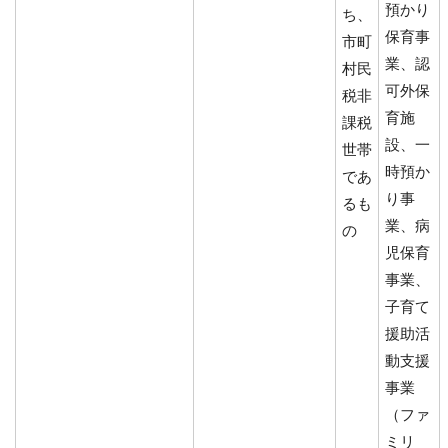
預かり
ち、
保育事
市町
業、認
村民
可外保
税非
育施
課税
設、一
世帯
時預か
であ
り事
るも
業、病
の
児保育
事業、
子育て
援助活
動支援
事業
（ファ
ミリ