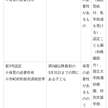
要性
型給
があ
付、私
るも
学助成
の
を受け
る）、
認定こ
ども園
（幼稚
園部
分）、
新3号認定
満3歳以降最初の
保育
国立大
※保育の必要性有
3月31日までの間に
の必
学附属
※市町村民税非課税世帯
ある子ども
要性
幼稚
があ
園、特
るも
別支援
のの
学校、
う