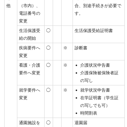
他
（市内）、
合、別途手続きが必要で
電話番号の
す。
変更
生活保護受
◯
生活保護受給証明書
給の開始
疾病要件へ
◯
※
診断書
変更
看護・介護
◯
※
介護状況申告書
要件へ変更
介護保険被保険者証
の写し
就学要件へ
◯
※
就学状況申告書
変更
在学証明書（学生証
の写しでも可）
時間割表
通園施設を
◯
退園届