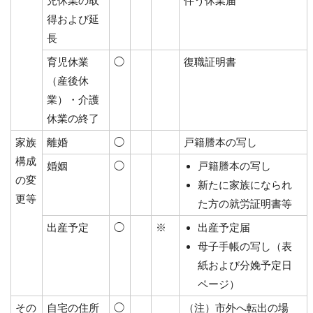
児休業の取
伴う休業届
得および延
長
育児休業
◯
復職証明書
（産後休
業）・介護
休業の終了
家族
離婚
◯
戸籍謄本の写し
構成
婚姻
◯
戸籍謄本の写し
の変
新たに家族になられ
更等
た方の就労証明書等
出産予定
◯
※
出産予定届
母子手帳の写し（表
紙および分娩予定日
ページ）
その
自宅の住所
◯
（注）市外へ転出の場