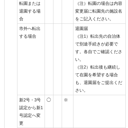
転園または
（注）転園の場合は内容
退園する場
変更届に転園先の施設名
合
をご記入ください。
市外へ転出
退園届
する場合
（注1）転出先の自治体
で別途手続きが必要で
す。各自でご確認くださ
い。
（注2）転出後も継続し
て在園を希望する場合
も、退園届をご提出くだ
さい。
新2号・3号
◯
※
認定から新1
号認定へ変
更