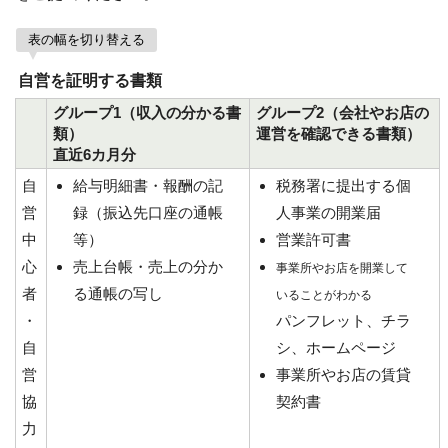
表の幅を切り替える
自営を証明する書類
グループ1（収入の分かる書
グループ2（会社やお店の
類）
運営を確認できる書類）
直近6カ月分
自
給与明細書・報酬の記
税務署に提出する個
営
録（振込先口座の通帳
人事業の開業届
中
等）
営業許可書
心
売上台帳・売上の分か
事業所やお店を開業して
者
る通帳の写し
いることがわかる
・
パンフレット、チラ
自
シ、ホームページ
営
事業所やお店の賃貸
協
契約書
力