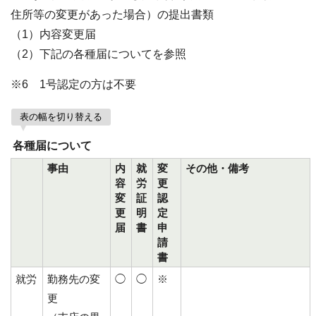
住所等の変更があった場合）の提出書類
（1）内容変更届
（2）下記の各種届についてを参照
※6 1号認定の方は不要
表の幅を切り替える
各種届について
事由
内
就
変
その他・備考
容
労
更
変
証
認
更
明
定
届
書
申
請
書
就労
勤務先の変
◯
◯
※
更