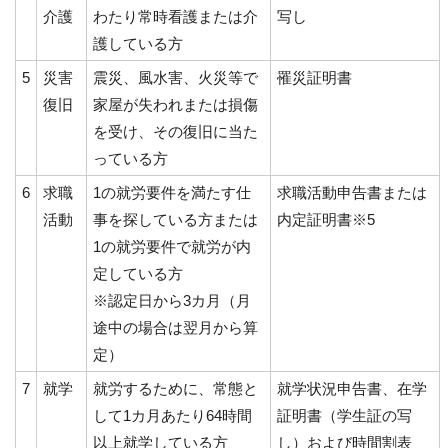
介護
わたり常時看護または介
写し
護している方
5
災害
震災、風水害、火災等で
罹災証明書
復旧
家屋が失われまたは損傷
を受け、その復旧に当た
っている方
6
求職
1の就労要件を満たす仕
求職活動申告書または
活動
事を探している方または
内定証明書※5
1の就労要件で就労が内
定している方
※認定日から3カ月（月
途中の場合は翌月から算
定）
7
就学
就労するために、常態と
就学状況申告書、在学
して1カ月あたり64時間
証明書（学生証の写
以上就学している方
し）および時間割表