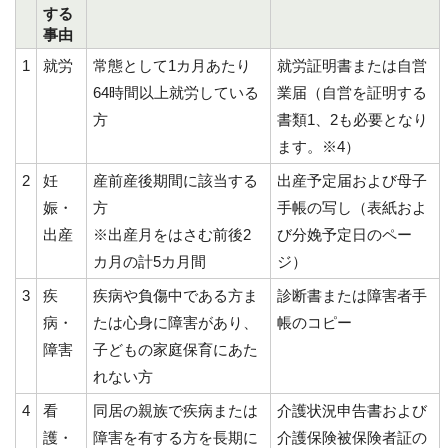
する
事由
1
就労
常態として1カ月あたり
就労証明書または自営
64時間以上就労している
業届（自営を証明する
方
書類1、2も必要となり
ます。※4）
2
妊
産前産後期間に該当する
出産予定届および母子
娠・
方
手帳の写し（表紙およ
出産
※出産月をはさむ前後2
び分娩予定日のペー
カ月の計5カ月間
ジ）
3
疾
疾病や負傷中である方ま
診断書または障害者手
病・
たは心身に障害があり、
帳のコピー
障害
子どもの家庭保育にあた
れない方
4
看
同居の親族で疾病または
介護状況申告書および
護・
障害を有する方を長期に
介護保険被保険者証の