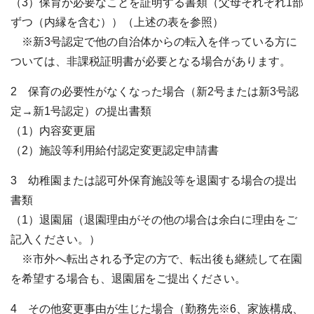
（3）保育が必要なことを証明する書類（父母それぞれ1部
ずつ（内縁を含む））（上述の表を参照）
※新3号認定で他の自治体からの転入を伴っている方に
ついては、非課税証明書が必要となる場合があります。
2 保育の必要性がなくなった場合（新2号または新3号認
定→新1号認定）の提出書類
（1）内容変更届
（2）施設等利用給付認定変更認定申請書
3 幼稚園または認可外保育施設等を退園する場合の提出
書類
（1）退園届（退園理由がその他の場合は余白に理由をご
記入ください。）
※市外へ転出される予定の方で、転出後も継続して在園
を希望する場合も、退園届をご提出ください。
4 その他変更事由が生じた場合（勤務先※6、家族構成、