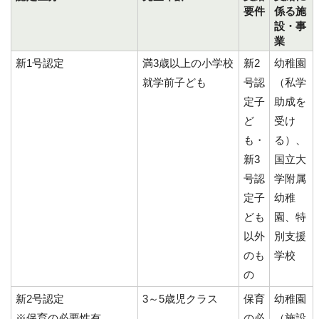
要件
係る施
設・事
業
新1号認定
満3歳以上の小学校
新2
幼稚園
就学前子ども
号認
（私学
定子
助成を
ど
受け
も・
る）、
新3
国立大
号認
学附属
定子
幼稚
ども
園、特
以外
別支援
のも
学校
の
新2号認定
3～5歳児クラス
保育
幼稚園
※保育の必要性有
の必
（施設