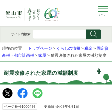
メニュー
サイト内検索
現在の位置：
トップページ
>
くらしの情報
>
税金
>
固定資
産税・都市計画税
>
家屋
> 耐震改修された家屋の減額制度
耐震改修された家屋の減額制度
ページ番号1000496
更新日 令和8年4月1日