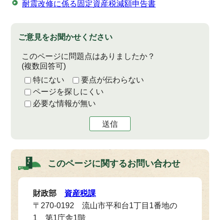
耐震改修に係る固定資産税減額申告書
ご意見をお聞かせください
このページに問題点はありましたか？
(複数回答可)
特にない
要点が伝わらない
ページを探しにくい
必要な情報が無い
送信
このページに関する
お問い合わせ
財政部
資産税課
〒270-0192 流山市平和台1丁目1番地の
1 第1庁舎1階