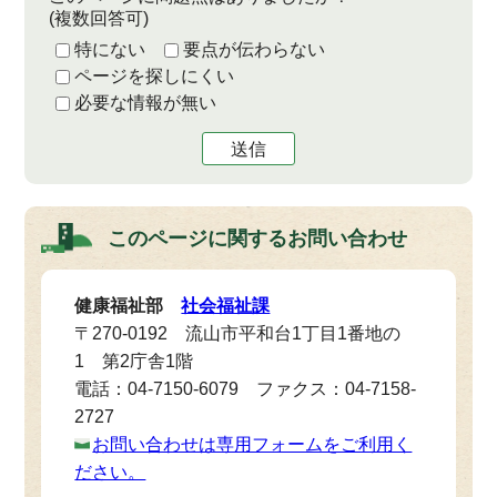
(複数回答可)
特にない
要点が伝わらない
ページを探しにくい
必要な情報が無い
送信
このページに関する
お問い合わせ
健康福祉部
社会福祉課
〒270-0192 流山市平和台1丁目1番地の
1 第2庁舎1階
電話：04-7150-6079 ファクス：04-7158-
2727
お問い合わせは専用フォームをご利用く
ださい。