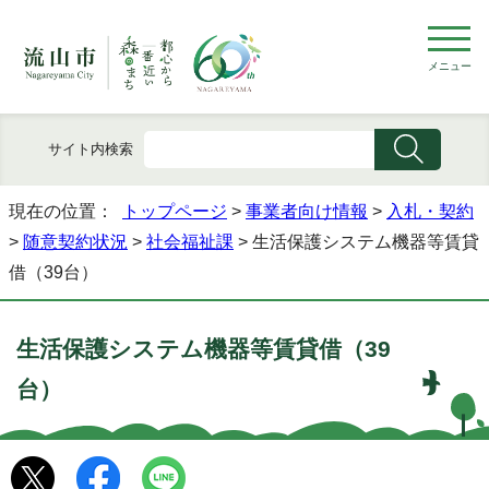
メニュー
サイト内検索
現在の位置：
トップページ
>
事業者向け情報
>
入札・契約
>
随意契約状況
>
社会福祉課
> 生活保護システム機器等賃貸
借（39台）
生活保護システム機器等賃貸借（39
台）