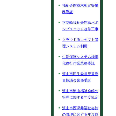
福祉会館樹木剪定等業
務委託
下花輪福祉会館給水ポ
ンプユニット改修工事
クラウド版レセプト管
理システム利用
生活保護システム標準
化移行作業業務委託
流山市民生委員児童委
員協議会業務委託
流山市流山福祉会館の
管理に関する年度協定
流山市西深井福祉会館
の管理に関する年度協