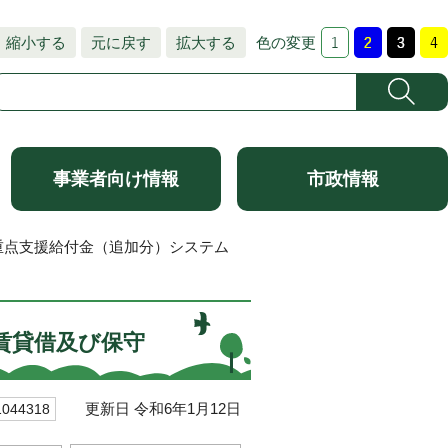
縮小する
元に戻す
拡大する
色の変更
事業者向け情報
市政情報
重点支援給付金（追加分）システム
賃貸借及び保守
更新日 令和6年1月12日
44318