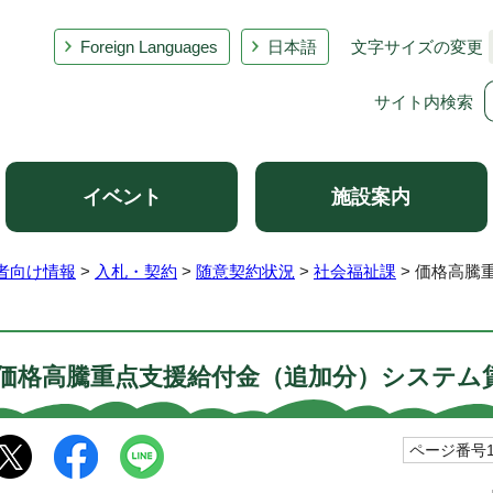
Foreign Languages
日本語
文字サイズの変更
サイト内検索
イベント
施設案内
者向け情報
>
入札・契約
>
随意契約状況
>
社会福祉課
> 価格高騰
価格高騰重点支援給付金（追加分）システム
ページ番号10