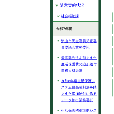
随意契約状況
社会福祉課
令和7年度
流山市民生委員児童委
員協議会業務委託
最高裁判決を踏まえた
生活保護費の追加給付
事務人材派遣
令和8年度生活保護シ
ステム最高裁判決を踏
まえた追加給付に係る
データ抽出業務委託
生活保護標準準拠シス