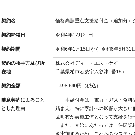
契約名
価格高騰重点支援給付金（追加分）
契約締結日
令和4年12月21日
契約期間
令和6年1月15日から 令和6年5月31
契約の相手方及び所
株式会社ディー・エス・ケイ
在地
千葉県柏市若柴字入谷津1番195
契約金額
1,498,640円（税込）
随意契約によること
本給付金は、電力・ガス・食料品
とした理由
踏まえ、特に家計への影響が大きい
区町村が実施主体となって支給を行
また、支給にあたっては、住民記
き実施するため、これらのシステム