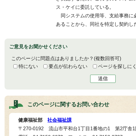
ス・ケイに委託している。
同システムの使用等、支給事務に
あることから、同社を特定し契約し
ご意見をお聞かせください
このページに問題点はありましたか？
(複数回答可)
特にない
要点が伝わらない
ページを探しに
送信
このページに関する
お問い合わせ
健康福祉部
社会福祉課
〒270-0192 流山市平和台1丁目1番地の1 第2庁舎