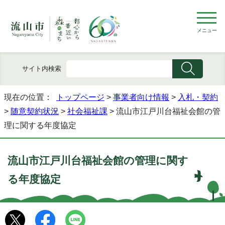
メニュー
サイト内検索
現在の位置：
トップページ
>
事業者向け情報
>
入札・契約
>
随意契約状況
>
社会福祉課
> 流山市江戸川台福祉会館の管
理に関する年度協定
流山市江戸川台福祉会館の管理に関す
る年度協定