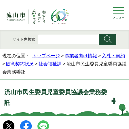
メニュー
サイト内検索
現在の位置：
トップページ
>
事業者向け情報
>
入札・契約
>
随意契約状況
>
社会福祉課
> 流山市民生委員児童委員協議
会業務委託
流山市民生委員児童委員協議会業務委
託