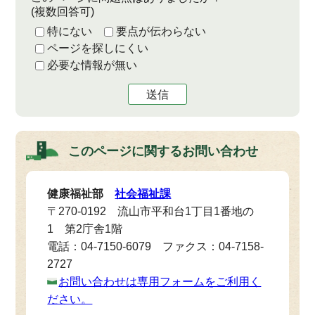
(複数回答可)
特にない
要点が伝わらない
ページを探しにくい
必要な情報が無い
送信
このページに関する
お問い合わせ
健康福祉部
社会福祉課
〒270-0192 流山市平和台1丁目1番地の
1 第2庁舎1階
電話：04-7150-6079 ファクス：04-7158-
2727
お問い合わせは専用フォームをご利用く
ださい。